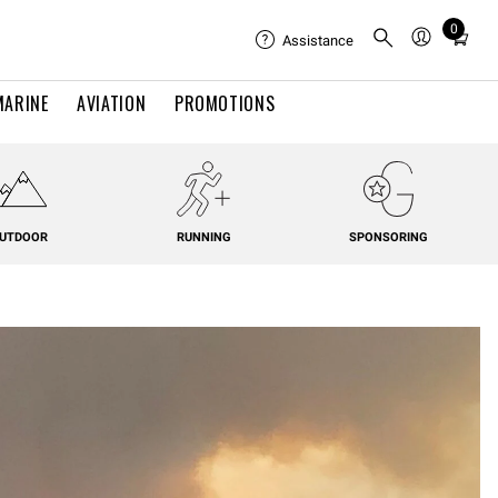
0
Total
Assistance
items
in
MARINE
AVIATION
PROMOTIONS
cart:
0
UTDOOR
RUNNING
SPONSORING