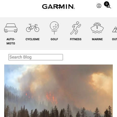
0
Total
items
in
cart:
0
AUTO-
CYCLISME
GOLF
FITNESS
MARINE
OU
MOTO