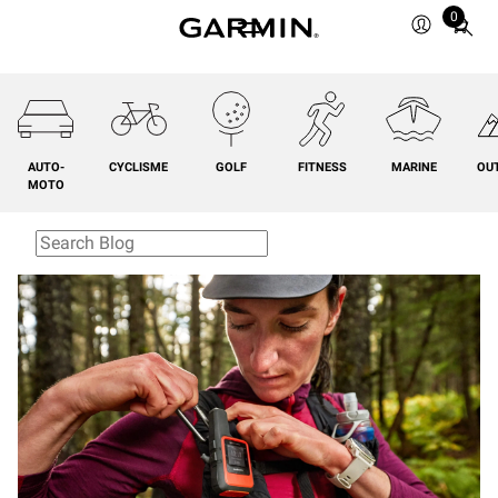
0
Total
items
in
cart:
0
AUTO-
CYCLISME
GOLF
FITNESS
MARINE
OU
MOTO