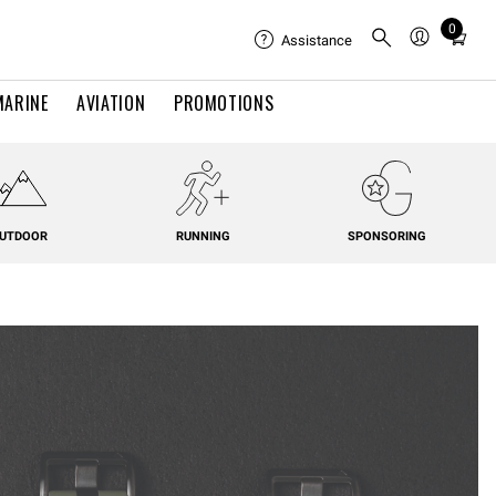
0
Total
Assistance
items
in
MARINE
AVIATION
PROMOTIONS
cart:
0
UTDOOR
RUNNING
SPONSORING