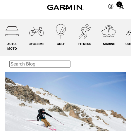
0
Total
items
in
cart:
0
AUTO-
CYCLISME
GOLF
FITNESS
MARINE
OU
MOTO