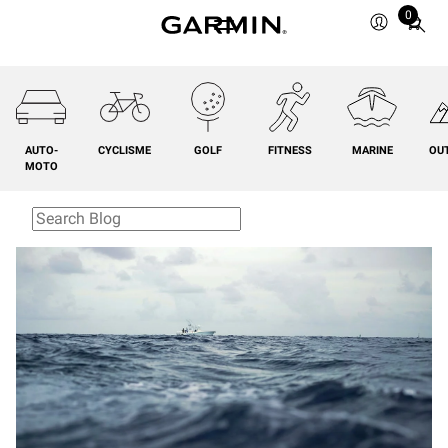
0
Total
items
in
cart:
0
AUTO-
CYCLISME
GOLF
FITNESS
MARINE
OU
MOTO