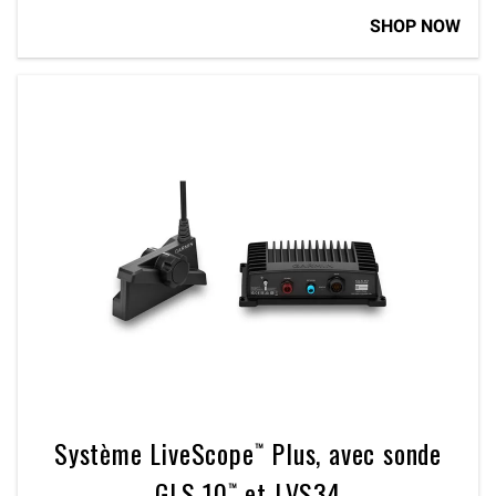
SHOP NOW
Système LiveScope™ Plus, avec sonde
GLS 10™ et LVS34