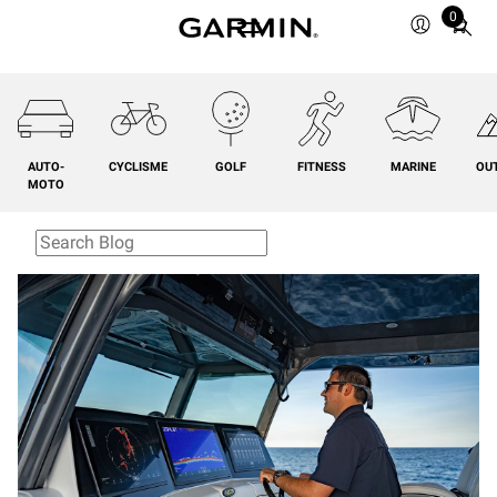
0
Total
items
in
cart:
0
AUTO-
CYCLISME
GOLF
FITNESS
MARINE
OU
MOTO