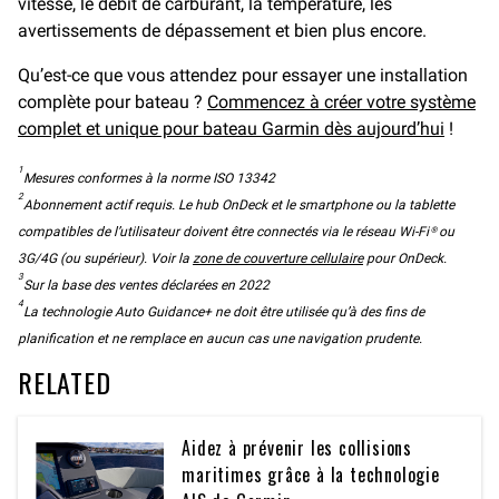
vitesse, le débit de carburant, la température, les
avertissements de dépassement et bien plus encore.
Qu’est-ce que vous attendez pour essayer une installation
complète pour bateau ?
Commencez à créer votre système
complet et unique pour bateau Garmin dès aujourd’hui
!
1
Mesures conformes à la norme ISO 13342
2
Abonnement actif requis. Le hub OnDeck et le smartphone ou la tablette
compatibles de l’utilisateur doivent être connectés via le réseau Wi-Fi® ou
3G/4G (ou supérieur). Voir la
zone de couverture cellulaire
pour OnDeck.
3
Sur la base des ventes déclarées en 2022
4
La technologie Auto Guidance+ ne doit être utilisée qu’à des fins de
planification et ne remplace en aucun cas une navigation prudente.
RELATED
Aidez à prévenir les collisions
maritimes grâce à la technologie