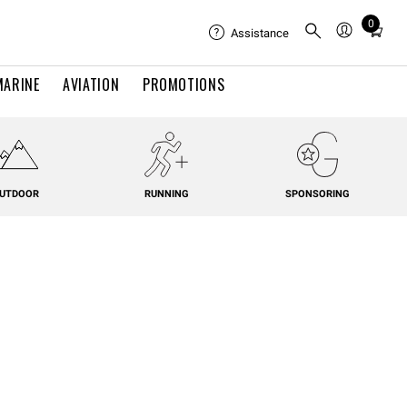
0
Total
Assistance
items
in
MARINE
AVIATION
PROMOTIONS
cart:
0
UTDOOR
RUNNING
SPONSORING