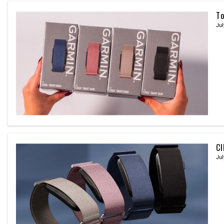
To
Jul
CI
Jul