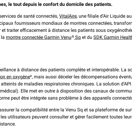
s, le tout depuis le confort du domicile des patients.
 services de santé connectés,
VitalAire
, une filiale d’Air Liquide 
incipaux fournisseurs mondiaux de montres connectées, transform
eiller et traiter efficacement à distance les patients sous oxygéno
 la
montre connectée Garmin Venu
Sq
et du
SDK Garmin Healt
®
eillance à distance des patients complète et interopérable. La so
ion en oxygène
², mais aussi déceler les décompensations éventue
 atteints de maladies respiratoires chroniques. La solution d’A
édical). Elle met en outre à disposition des canaux de communi
teforme peut être intégrée sans problème à des appareils connec
ssurer la compatibilité entre la Venu Sq et sa plateforme de su
es utilisateurs peuvent consulter et gérer facilement toutes leu
istance.