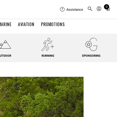
0
Total
Assistance
items
in
MARINE
AVIATION
PROMOTIONS
cart:
0
UTDOOR
RUNNING
SPONSORING