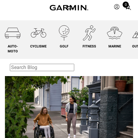
0
Total
items
in
cart:
0
AUTO-
CYCLISME
GOLF
FITNESS
MARINE
OU
MOTO