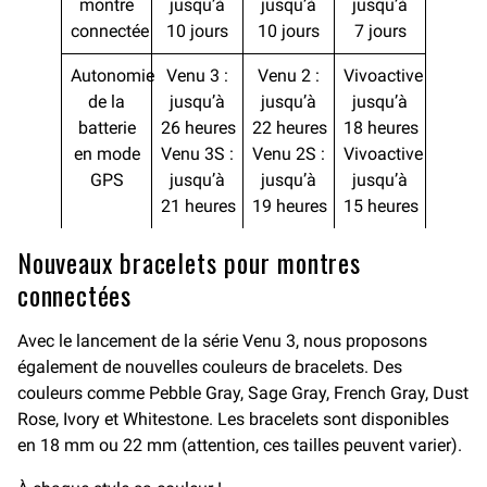
montre
jusqu’à
jusqu’à
jusqu’à
connectée
10 jours
10 jours
7 jours
Autonomie
Venu 3 :
Venu 2 :
Vivoactive 4 :
de la
jusqu’à
jusqu’à
jusqu’à
batterie
26 heures
22 heures
18 heures
en mode
Venu 3S :
Venu 2S :
Vivoactive 4S :
GPS
jusqu’à
jusqu’à
jusqu’à
21 heures
19 heures
15 heures
Nouveaux bracelets pour montres
connectées
Avec le lancement de la série Venu 3, nous proposons
également de nouvelles couleurs de bracelets. Des
couleurs comme Pebble Gray, Sage Gray, French Gray, Dust
Rose, Ivory et Whitestone. Les bracelets sont disponibles
en 18 mm ou 22 mm (attention, ces tailles peuvent varier).