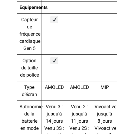
Équipements
Capteur
de
fréquence
cardiaque
Gen 5
Option
de taille
de police
Type
AMOLED
AMOLED
MIP
d’écran
Autonomie
Venu 3 :
Venu 2 :
Vivoactive 4 :
de la
jusqu’à
jusqu’à
jusqu’à
batterie
14 jours
11 jours
8 jours
en mode
Venu 3S :
Venu 2S :
Vivoactive 4S :