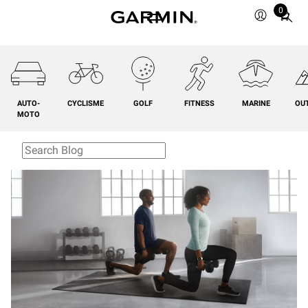
0
Total
items
in
cart:
0
AUTO-
CYCLISME
GOLF
FITNESS
MARINE
OU
MOTO