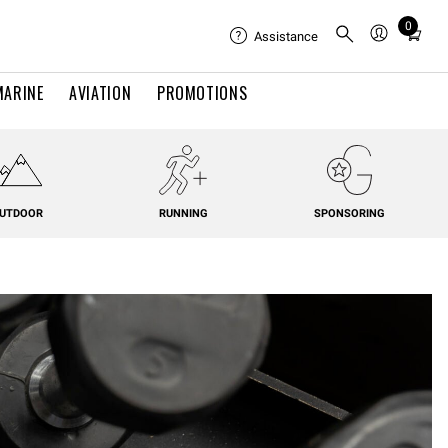
0
Total
Assistance
items
in
MARINE
AVIATION
PROMOTIONS
cart:
0
UTDOOR
RUNNING
SPONSORING