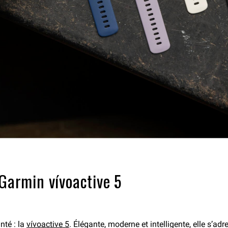
 Garmin vívoactive 5
nté : la
vívoactive 5
. Élégante, moderne et intelligente, elle s’a