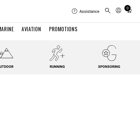
0
Total
Assistance
items
in
MARINE
AVIATION
PROMOTIONS
cart:
0
UTDOOR
RUNNING
SPONSORING