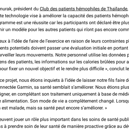
nnurak, président du
Club des patients hémophiles de Thaïlande
tte technologie vise à améliorer la capacité des patients hémophi
e est une réussite car les participants ont déclaré être plus à l’
nir un modèle pour les autres patients qui n’ont pas encore co
 à l’idée de faire de l’exercice en raison de leurs contraintes p
atients potentiels doivent passer une évaluation initiale en porta
urveiller leurs mouvements. Notre personnel utilise les données p
ens des patients, les informations sur les calories brûlées pour
pour fixer un nouvel objectif et le rendre plus difficile », conclut
 projet, nous étions inquiets à l’idée de laisser notre fils faire d
onnectée Garmin, sa santé semblait s’améliorer. Nous étions plu
igner, en complétant son traitement uniquement à base de médi
nne alimentation. Son mode de vie a complètement changé. Lorsq
ils est malade, mais sa santé peut encore s’améliorer. »
euvent jouer un rôle plus important dans les soins de santé pub
gens à prendre soin de leur santé de manière proactive grâce au