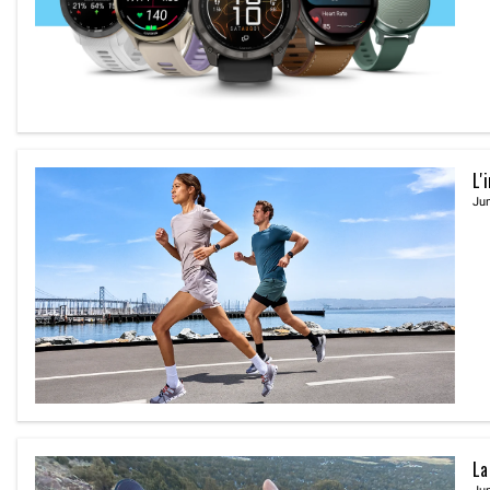
L'
Jun
La