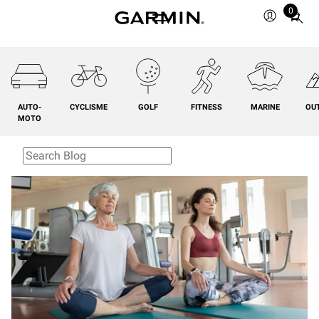
0
Total
items
in
cart:
0
AUTO-
CYCLISME
GOLF
FITNESS
MARINE
OU
MOTO