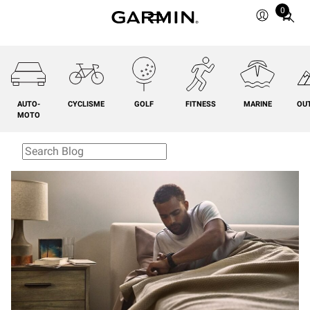
0
Total
items
in
cart:
0
AUTO-
CYCLISME
GOLF
FITNESS
MARINE
OU
MOTO