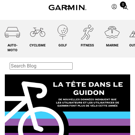
0
Total
items
in
cart:
0
AUTO-
CYCLISME
GOLF
FITNESS
MARINE
OU
MOTO