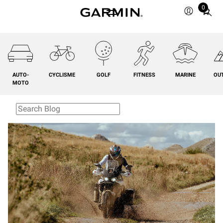
0
Total
items
in
cart:
0
AUTO-
CYCLISME
GOLF
FITNESS
MARINE
OU
MOTO