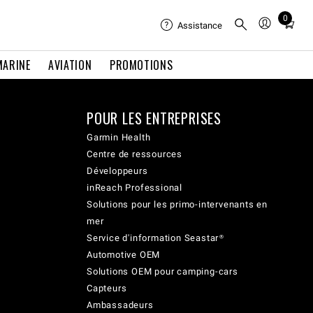
0
Total
Assistance
items
in
MARINE
AVIATION
PROMOTIONS
cart:
0
POUR LES ENTREPRISES
Garmin Health
Centre de ressources
Développeurs
inReach Professional
Solutions pour les primo-intervenants en
mer
Service d'information Seastar®
Automotive OEM
Solutions OEM pour camping-cars
Capteurs
Ambassadeurs