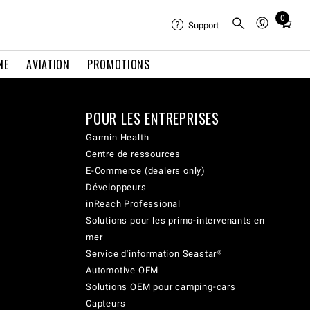
0
Total
Support
items
in
NE
AVIATION
PROMOTIONS
cart:
0
POUR LES ENTREPRISES
Garmin Health
Centre de ressources
E-Commerce (dealers only)
Développeurs
inReach Professional
Solutions pour les primo-intervenants en
mer
Service d'information Seastar®
Automotive OEM
Solutions OEM pour camping-cars
Capteurs