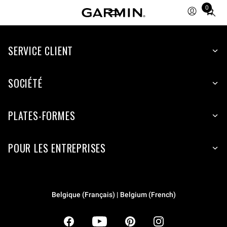
0
Total
items
in
SERVICE CLIENT
cart:
0
SOCIÉTÉ
PLATES-FORMES
POUR LES ENTREPRISES
Belgique (Français) | Belgium (French)