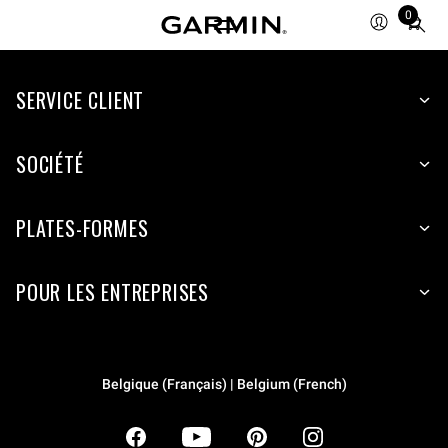
0
Total
items
in
SERVICE CLIENT
cart:
0
SOCIÉTÉ
PLATES-FORMES
POUR LES ENTREPRISES
Belgique (Français) | Belgium (French)