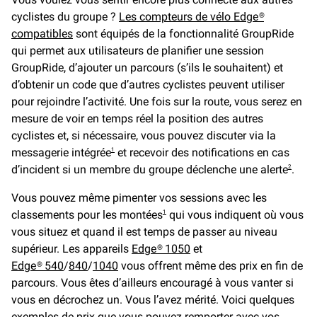
cyclistes du groupe ?
Les compteurs de vélo Edge®
compatibles
sont équipés de la fonctionnalité GroupRide
qui permet aux utilisateurs de planifier une session
GroupRide, d’ajouter un parcours (s’ils le souhaitent) et
d’obtenir un code que d’autres cyclistes peuvent utiliser
pour rejoindre l’activité. Une fois sur la route, vous serez en
mesure de voir en temps réel la position des autres
cyclistes et, si nécessaire, vous pouvez discuter via la
messagerie intégrée
et recevoir des notifications en cas
1
d’incident si un membre du groupe déclenche une alerte
.
2
Vous pouvez même pimenter vos sessions avec les
classements pour les montées
qui vous indiquent où vous
1
vous situez et quand il est temps de passer au niveau
supérieur. Les appareils
Edge® 1050
et
Edge® 540
/
840
/
1040
vous offrent même des prix en fin de
parcours. Vous êtes d’ailleurs encouragé à vous vanter si
vous en décrochez un. Vous l’avez mérité. Voici quelques
exemples de prix que vous pouvez remporter avec vos