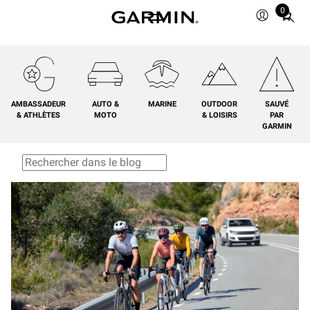
0
Total
items
in
cart:
0
AMBASSADEUR
AUTO &
MARINE
OUTDOOR
SAUVÉ
& ATHLÈTES
MOTO
& LOISIRS
PAR
GARMIN