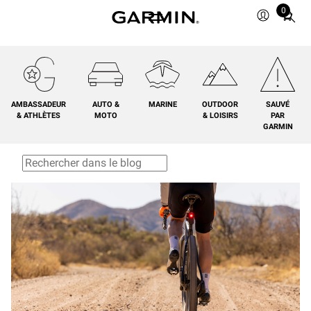
0
Total
items
in
cart:
0
AMBASSADEUR
AUTO &
MARINE
OUTDOOR
SAUVÉ
& ATHLÈTES
MOTO
& LOISIRS
PAR
GARMIN