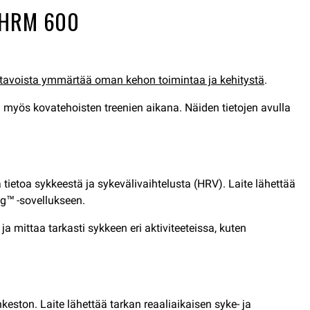
a HRM 600
 tavoista ymmärtää oman kehon toimintaa ja kehitystä
.
a myös kovatehoisten treenien aikana. Näiden tietojen avulla
 tietoa sykkeestä ja sykevälivaihtelusta (HRV). Laite lähettää
ng™ -sovellukseen.
mittaa tarkasti sykkeen eri aktiviteeteissa, kuten
keston. Laite lähettää tarkan reaaliaikaisen syke- ja