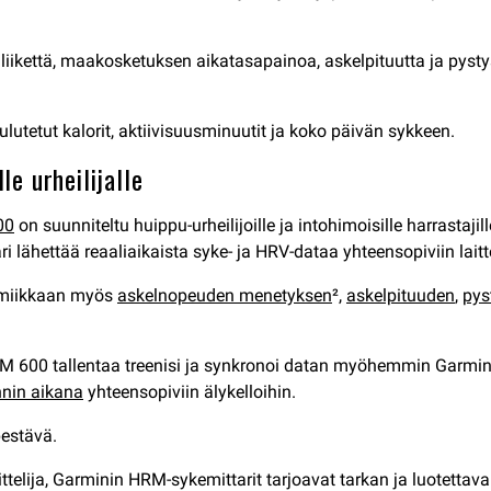
 liikettä, maakosketuksen aikatasapainoa, askelpituutta ja pys
ulutetut kalorit, aktiivisuusminuutit ja koko päivän sykkeen.
e urheilijalle
00
on suunniteltu huippu-urheilijoille ja intohimoisille harrasta
hettää reaaliaikaista syke- ja HRV-dataa yhteensopiviin laittei
amiikkaan myös
askelnopeuden menetyksen
²,
askelpituuden
,
pys
, HRM 600 tallentaa treenisi ja synkronoi datan myöhemmin Garmin
nnin aikana
yhteensopiviin älykelloihin.
estävä.
arjoittelija, Garminin HRM-sykemittarit tarjoavat tarkan ja luotett