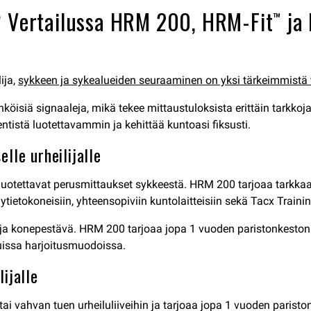
e? Vertailussa HRM 200, HRM-Fit™ j
ija,
sykkeen ja sykealueiden seuraaminen on yksi tärkeimmistä
öisiä signaaleja, mikä tekee mittaustuloksista erittäin tarkkoj
 entistä luotettavammin ja kehittää kuntoasi fiksusti.
lle urheilijalle
ja luotettavat perusmittaukset sykkeestä. HRM 200 tarjoaa tarkkaa
tietokoneisiin, yhteensopiviin kuntolaitteisiin sekä Tacx Traini
 konepestävä. HRM 200 tarjoaa jopa 1 vuoden paristonkeston ja 
muissa harjoitusmuodoissa.
ijalle
tai vahvan tuen urheiluliiveihin ja tarjoaa jopa 1 vuoden pariston