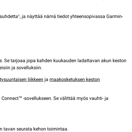
tysuhdetta¹, ja näyttää nämä tiedot yhteensopivassa Garmin-
jille. Se tarjoaa jopa kahden kuukauden ladattavan akun keston
siin ja sovelluksiin.
tysuuntaisen liikkeen
ja
maakosketuksen keston
 Connect™ -sovellukseen. Se välittää myös vauhti- ja
avan tavan seurata kehon toimintaa.