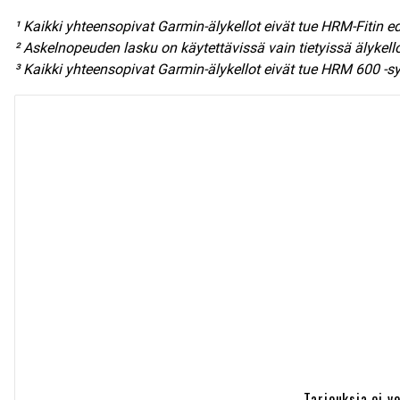
¹ Kaikki yhteensopivat Garmin-älykellot eivät tue HRM-Fitin e
² Askelnopeuden lasku on käytettävissä vain tietyissä älykell
³ Kaikki yhteensopivat Garmin-älykellot eivät tue HRM 600 -sy
Tarjouksia ei v