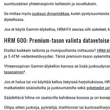
suoritusdatan yhteensopiviin laitteisiin ja sovelluksiin.
Se mittaa myös
juoksun dynamiikkaa
, kuten pystysuuntaista
älykellossa.
Jos et käytä Garmin-älykelloa, HRM-Fit seuraa silti askeleet, k
HRM 600: Premium-tason valinta datavetoisell
Etsitkö kaikkein tarkinta ja monipuolisinta mittausta?
HRM 6
ja 5 ATM -vedenkestävyyden. Tämä premium-tason sykemittari lä
Yhteensopivan Garmin-älykellon kanssa se lisää juoksudyn
tasapainon
³.
Jos et halua tai voi käyttää kelloa tietyissä harjoituksissa
matkatiedot sisäradoilta ja juoksumatolta sekä
syketiedot ui
Säädettävä hihna on saatavilla kahdessa koossa ja on konep
Olitpa sitten juoksija, pyöräilijä, triathlonisti tai kuntosalih