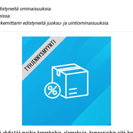
distyneitä ominaisuuksia.
oissa.
kemittarin edistyneitä juoksu- ja uintiominaisuuksia.
TYHJENNYSMYYNTI
oi yhdistää muihin kuponkeihin, alennuksiin, kampanjoihin eikä hyv