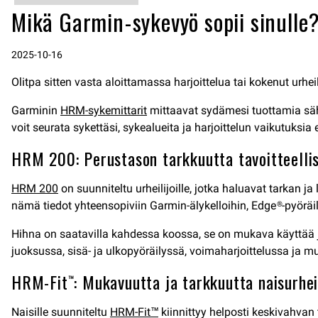
Mikä Garmin-sykevyö sopii sinull
2025-10-16
Olitpa sitten vasta aloittamassa harjoittelua tai kokenut urheil
Garminin
HRM-sykemittarit
mittaavat sydämesi tuottamia sähk
voit seurata sykettäsi, sykealueita ja harjoittelun vaikutuksia
HRM 200: Perustason tarkkuutta tavoitteellise
HRM 200
on suunniteltu urheilijoille, jotka haluavat tarkan 
nämä tiedot yhteensopiviin Garmin-älykelloihin, Edge®-pyöräily
Hihna on saatavilla kahdessa koossa, se on mukava käyttää ja
juoksussa, sisä- ja ulkopyöräilyssä, voimaharjoittelussa ja 
HRM-Fit™: Mukavuutta ja tarkkuutta naisurheil
Naisille suunniteltu
HRM-Fit™
kiinnittyy helposti keskivahvan 