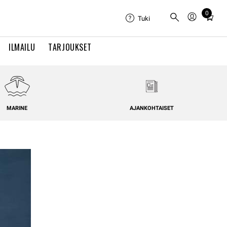
0
Total
Tuki
items
in
ILMAILU
TARJOUKSET
cart:
0
MARINE
AJANKOHTAISET