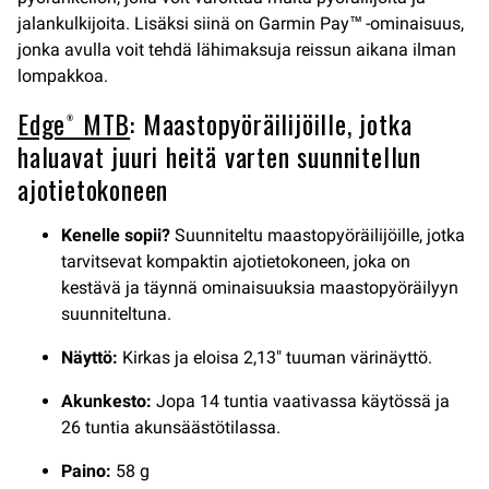
jalankulkijoita. Lisäksi siinä on Garmin Pay™ -ominaisuus,
jonka avulla voit tehdä lähimaksuja reissun aikana ilman
lompakkoa.
Edge® MTB
: Maastopyöräilijöille, jotka
haluavat juuri heitä varten suunnitellun
ajotietokoneen
Kenelle sopii?
Suunniteltu maastopyöräilijöille, jotka
tarvitsevat kompaktin ajotietokoneen, joka on
kestävä ja täynnä ominaisuuksia maastopyöräilyyn
suunniteltuna.
Näyttö:
Kirkas ja eloisa 2,13″ tuuman värinäyttö.
Akunkesto:
Jopa 14 tuntia vaativassa käytössä ja
26 tuntia akunsäästötilassa.
Paino:
58 g