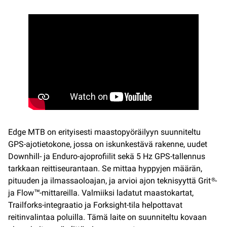
Edge MTB on erityisesti maastopyöräilyyn suunniteltu
GPS-ajotietokone, jossa on iskunkestävä rakenne, uudet
Downhill- ja Enduro-ajoprofiilit sekä 5 Hz GPS-tallennus
tarkkaan reittiseurantaan. Se mittaa hyppyjen määrän,
pituuden ja ilmassaoloajan, ja arvioi ajon teknisyyttä Grit®-
ja Flow™-mittareilla. Valmiiksi ladatut maastokartat,
Trailforks-integraatio ja Forksight-tila helpottavat
reitinvalintaa poluilla. Tämä laite on suunniteltu kovaan