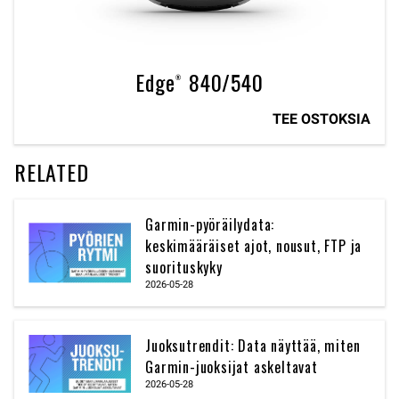
Edge® 840/540
TEE OSTOKSIA
RELATED
Garmin-pyöräilydata:
keskimääräiset ajot, nousut, FTP ja
suorituskyky
2026-05-28
Juoksutrendit: Data näyttää, miten
Garmin-juoksijat askeltavat
2026-05-28