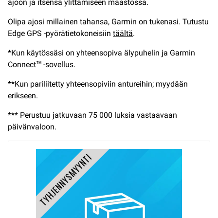
ajoon ja itsensä ylittämiseen maastossa.
Olipa ajosi millainen tahansa, Garmin on tukenasi. Tutustu
Edge GPS -pyörätietokoneisiin
täältä
.
*Kun käytössäsi on yhteensopiva älypuhelin ja Garmin
Connect™ -sovellus.
**Kun pariliitetty yhteensopiviin antureihin; myydään
erikseen.
*** Perustuu jatkuvaan 75 000 luksia vastaavaan
päivänvaloon.
TYHJENNYSMYYNTI