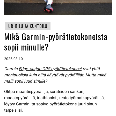
URHEILU JA KUNTOILU
Mikä Garmin-pyörätietokoneista
sopii minulle?
2025-03-10
Garmin
Edge -sarjan GPS-pyörätietokoneet
ovat yhtä
monipuolisia kuin niitä käyttävät pyöräilijät. Mutta mikä
malli sopii juuri sinulle?
Olitpa maantiepyöräilijä, sorateiden sankari,
maastopyöräilijä, triathlonisti, rento työmatkapyöräilijä,
löytyy Garminilta sopiva pyörätietokone juuri sinun
tarpeisiisi.