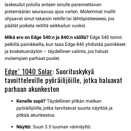
laskeudut polulla antaen sinulle parannettavan
pistemäärän seuraavaa ajoa varten. Molemmat mallit
ohjaavat sinut takaisin reitille tai lähtöpisteeseesi, jos
päätät poiketa reitiltä seikkailun vuoksi.
Mikä ero on Edge 540:n ja 840:n välillä?
Edge 540 toimii
pelkillä painikkeilla, kun taas Edge 840 yhdistää painikkeet
ja kosketusnäytön – täydellinen valinta, jos haluat
molempien parhaat puolet.
Edge® 1040 Solar
: Suorituskykyä
tavoitteleville pyöräilijöille, jotka haluavat
parhaan akunkeston
Kenelle sopii?
Täydellinen pitkän matkan
pyöräilijöille, jotka tarvitsevat suurta näyttöä ja
pitkää akunkestoa.
Näyttö:
Suuri 3.5 tuuman värinäyttö.