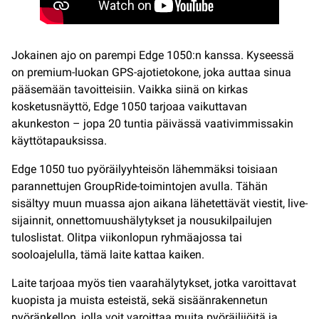
Jokainen ajo on parempi Edge 1050:n kanssa. Kyseessä
on premium-luokan GPS-ajotietokone, joka auttaa sinua
pääsemään tavoitteisiin. Vaikka siinä on kirkas
kosketusnäyttö, Edge 1050 tarjoaa vaikuttavan
akunkeston – jopa 20 tuntia päivässä vaativimmissakin
käyttötapauksissa.
Edge 1050 tuo pyöräilyyhteisön lähemmäksi toisiaan
parannettujen GroupRide-toimintojen avulla. Tähän
sisältyy muun muassa ajon aikana lähetettävät viestit, live-
sijainnit, onnettomuushälytykset ja nousukilpailujen
tuloslistat. Olitpa viikonlopun ryhmäajossa tai
sooloajelulla, tämä laite kattaa kaiken.
Laite tarjoaa myös tien vaarahälytykset, jotka varoittavat
kuopista ja muista esteistä, sekä sisäänrakennetun
pyöränkellon, jolla voit varoittaa muita pyöräilijöitä ja