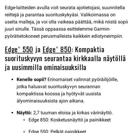
Edge-laitteiden avulla voit seurata ajotietojasi, suunnitella
reittejä ja parantaa suorituskykyäsi. Valikoimassa on
useita malleja, ja voi olla vaikeaa päättää, mikä niistä sopii
juuri sinulle. Tässä oppaassa esittelemme Garmin-
pyörätietokoneet perusmalleista kaikkein edistyneimpiin.
Edge® 550
ja
Edge® 850
: Kompaktia
suorituskyvyn seurantaa kirkkaalla näytöllä
ja uusimmilla ominaisuuksilla
Kenelle sopii?
Erinomaiset valinnat pyöräilijöille,
jotka haluavat suorituskyvyn seurannan
kompaktissa koossa ja hyötyvät uusista
älyominaisuuksista ajon aikana.
Näyttö:
2,7 tuuman eloisa ja kirkas värinäyttö.
Edge 850: Kosketusnäyttö ja painikkeet
Edge 550: Pelkät painikkeet