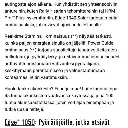
auringosta ajon aikana. Kun yhdistät sen yhteensopiviin
antureihin, kuten
Rally™-sarjan tehomittareihin
tai
HRM-
Pro™ Plus -sykemittariin
, Edge 1040 Solar tarjoaa monia
ominaisuuksia, jotka vievät ajosi uudelle tasolle.
Real-time Stamina –ominaisuus
(**) näyttää tarkasti,
kuinka paljon energiaa sinulla on jäljellä.
Power Guide-
ominaisuus
(**) tarjoaa suositeltuja tehotavoitteita ajon
hallintaan, ja pyöräilykyky- ja reittivaatimusominaisuudet
auttavat tunnistamaan vahvuutesi pyöräilijänä,
keskittymään parantamiseen ja valmistautumaan
kohtaamasi reitin vaatimuksiin.
Huolettaako akunkesto? Ei ongelmaa! Laite tarjoaa jopa
45 tuntia akunkestoa vaativassa käytössä ja jopa 100
tuntia akunsäästötilassa, joten voit ajaa pidempään ja
tutkia uusia reittejä.
Edge® 1050
: Pyöräilijöille, jotka etsivät