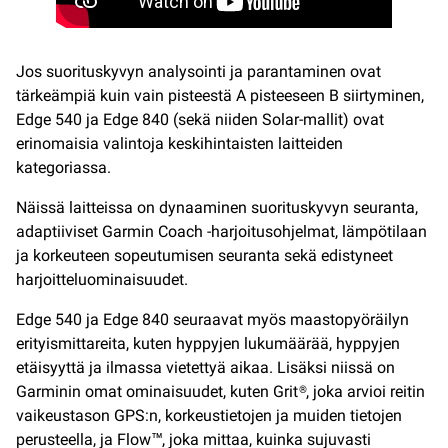
Jos suorituskyvyn analysointi ja parantaminen ovat
tärkeämpiä kuin vain pisteestä A pisteeseen B siirtyminen,
Edge 540 ja Edge 840 (sekä niiden Solar-mallit) ovat
erinomaisia valintoja keskihintaisten laitteiden
kategoriassa.
Näissä laitteissa on dynaaminen suorituskyvyn seuranta,
adaptiiviset Garmin Coach -harjoitusohjelmat, lämpötilaan
ja korkeuteen sopeutumisen seuranta sekä edistyneet
harjoitteluominaisuudet.
Edge 540 ja Edge 840 seuraavat myös maastopyöräilyn
erityismittareita, kuten hyppyjen lukumäärää, hyppyjen
etäisyyttä ja ilmassa vietettyä aikaa. Lisäksi niissä on
Garminin omat ominaisuudet, kuten Grit®, joka arvioi reitin
vaikeustason GPS:n, korkeustietojen ja muiden tietojen
perusteella, ja Flow™, joka mittaa, kuinka sujuvasti