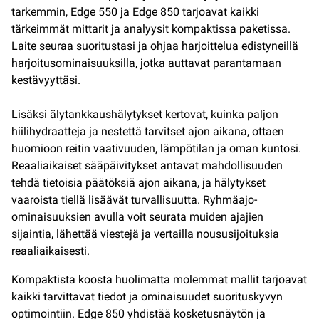
tarkemmin, Edge 550 ja Edge 850 tarjoavat kaikki
tärkeimmät mittarit ja analyysit kompaktissa paketissa.
Laite seuraa suoritustasi ja ohjaa harjoittelua edistyneillä
harjoitusominaisuuksilla, jotka auttavat parantamaan
kestävyyttäsi.
Lisäksi älytankkaushälytykset kertovat, kuinka paljon
hiilihydraatteja ja nestettä tarvitset ajon aikana, ottaen
huomioon reitin vaativuuden, lämpötilan ja oman kuntosi.
Reaaliaikaiset sääpäivitykset antavat mahdollisuuden
tehdä tietoisia päätöksiä ajon aikana, ja hälytykset
vaaroista tiellä lisäävät turvallisuutta. Ryhmäajo-
ominaisuuksien avulla voit seurata muiden ajajien
sijaintia, lähettää viestejä ja vertailla noususijoituksia
reaaliaikaisesti.
Kompaktista koosta huolimatta molemmat mallit tarjoavat
kaikki tarvittavat tiedot ja ominaisuudet suorituskyvyn
optimointiin. Edge 850 yhdistää kosketusnäytön ja