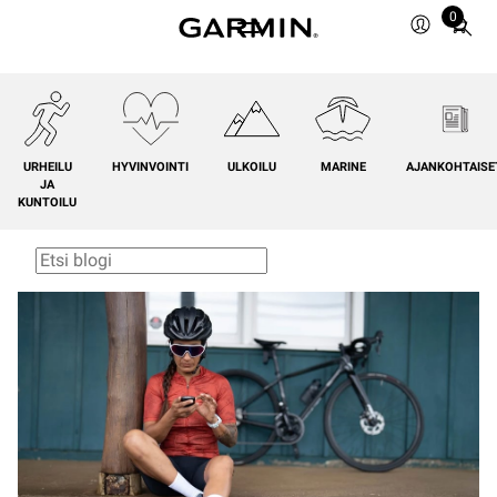
0
Total
items
in
cart:
0
URHEILU
HYVINVOINTI
ULKOILU
MARINE
AJANKOHTAISE
JA
KUNTOILU