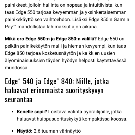
painikkeet, jolloin hallinta on nopeaa ja intuitiivista, kun
taas Edge 550 tarjoaa kevyemmän ja yksinkertaisemman
painikekäyttöisen vaihtoehdon. Lisäksi Edge 850:n Garmin
Pay™ mahdollistaa lähimaksut ajon aikana.
Mikä ero Edge 550:n ja Edge 850:n välillä?
Edge 550 on
pelkän painikekäytön malli ja hieman kevyempi, kun taas
Edge 850 tarjoaa kosketusnäytön ja kaikkien uusien
älyominaisuuksien täyden hyödyn helposti käytettävässä
muodossa.
Edge® 540
ja
Edge® 840
: Niille, jotka
haluavat erinomaista suorityskyvyn
seurantaa
Kenelle sopii?
Loistava valinta pyöräilijöille, jotka
haluavat huippusuorituskykyä kompaktissa koossa.
Näyttö:
2.6 tuuman värinäyttö