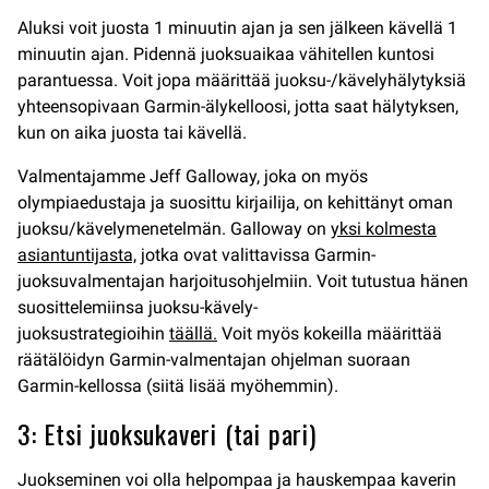
Aluksi voit juosta 1 minuutin ajan ja sen jälkeen kävellä 1
minuutin ajan. Pidennä juoksuaikaa vähitellen kuntosi
parantuessa. Voit jopa määrittää juoksu-/kävelyhälytyksiä
yhteensopivaan Garmin-älykelloosi, jotta saat hälytyksen,
kun on aika juosta tai kävellä.
Valmentajamme Jeff Galloway, joka on myös
olympiaedustaja ja suosittu kirjailija, on kehittänyt oman
juoksu/kävelymenetelmän. Galloway on
yksi kolmesta
asiantuntijasta,
jotka ovat valittavissa Garmin-
juoksuvalmentajan harjoitusohjelmiin. Voit tutustua hänen
suosittelemiinsa juoksu-kävely-
juoksustrategioihin
täällä.
Voit myös kokeilla määrittää
räätälöidyn Garmin-valmentajan ohjelman suoraan
Garmin-kellossa (siitä lisää myöhemmin).
3: Etsi juoksukaveri (tai pari)
Juokseminen voi olla helpompaa ja hauskempaa kaverin