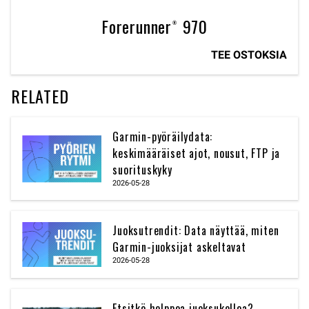
Forerunner® 970
TEE OSTOKSIA
RELATED
Garmin-pyöräilydata:
keskimääräiset ajot, nousut, FTP ja
suorituskyky
2026-05-28
Juoksutrendit: Data näyttää, miten
Garmin-juoksijat askeltavat
2026-05-28
Etsitkö helppoa juoksukelloa?