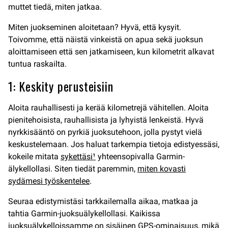
muttet tiedä, miten jatkaa.
Miten juokseminen aloitetaan? Hyvä, että kysyit.
Toivomme, että näistä vinkeistä on apua sekä juoksun
aloittamiseen että sen jatkamiseen, kun kilometrit alkavat
tuntua raskailta.
1: Keskity perusteisiin
Aloita rauhallisesti ja kerää kilometrejä vähitellen. Aloita
pienitehoisista, rauhallisista ja lyhyistä lenkeistä. Hyvä
nyrkkisääntö on pyrkiä juoksutehoon, jolla pystyt vielä
keskustelemaan. Jos haluat tarkempia tietoja edistyessäsi,
kokeile mitata
sykettäsi¹
yhteensopivalla Garmin-
älykellollasi. Siten tiedät paremmin,
miten kovasti
sydämesi työskentelee
.
Seuraa edistymistäsi tarkkailemalla aikaa, matkaa ja
tahtia Garmin-juoksuälykellollasi. Kaikissa
juoksuälykelloissamme on sisäinen GPS-ominaisuus, mikä