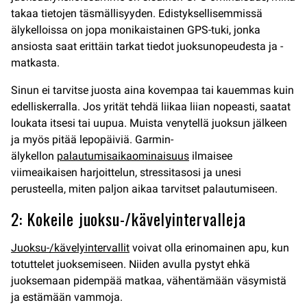
takaa tietojen täsmällisyyden. Edistyksellisemmissä
älykelloissa on jopa monikaistainen GPS-tuki, jonka
ansiosta saat erittäin tarkat tiedot juoksunopeudesta ja -
matkasta.
Sinun ei tarvitse juosta aina kovempaa tai kauemmas kuin
edelliskerralla. Jos yrität tehdä liikaa liian nopeasti, saatat
loukata itsesi tai uupua. Muista venytellä juoksun jälkeen
ja myös pitää lepopäiviä. Garmin-
älykellon
palautumisaikaominaisuus
ilmaisee
viimeaikaisen harjoittelun, stressitasosi ja unesi
perusteella, miten paljon aikaa tarvitset palautumiseen.
2: Kokeile juoksu-/kävelyintervalleja
Juoksu-/kävelyintervallit
voivat olla erinomainen apu, kun
totuttelet juoksemiseen. Niiden avulla pystyt ehkä
juoksemaan pidempää matkaa, vähentämään väsymistä
ja estämään vammoja.