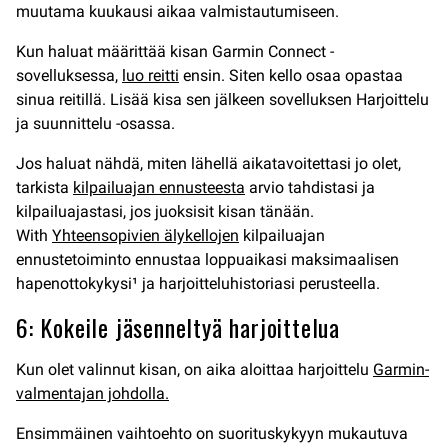
muutama kuukausi aikaa valmistautumiseen.
Kun haluat määrittää kisan Garmin Connect -
sovelluksessa,
luo reitti
ensin. Siten kello osaa opastaa
sinua reitillä. Lisää kisa sen jälkeen sovelluksen Harjoittelu
ja suunnittelu -osassa.
Jos haluat nähdä, miten lähellä aikatavoitettasi jo olet,
tarkista
kilpailuajan ennusteesta
arvio tahdistasi ja
kilpailuajastasi, jos juoksisit kisan tänään.
With
Yhteensopivien älykellojen
kilpailuajan
ennustetoiminto ennustaa loppuaikasi maksimaalisen
hapenottokykysi¹ ja harjoitteluhistoriasi perusteella.
6: Kokeile jäsenneltyä harjoittelua
Kun olet valinnut kisan, on aika aloittaa harjoittelu
Garmin-
valmentajan johdolla.
Ensimmäinen vaihtoehto on suorituskykyyn mukautuva