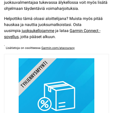
juoksuvalmentajaa tukevassa älykellossa voit myös lisätä
ohjelmaan täydentäviä voimaharjoituksia.
Helpottiko tämä oloasi aloittelijana? Muista myös pitää
hauskaa ja nauttia juoksumatkoistasi. Osta
uusimpia
juoksukellojamme
ja lataa
Garmin Connect -
sovellus,
jotta pääset alkuun.
¹
Lisätietoja on osoitteessa
Garmin.com/ataccuracy
TYHJENNYSMYYNTI