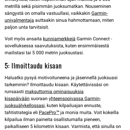
metrillä sekä pisimmän juoksumatkan. Nouseminen
sängystä on omalla vastuullasi, vaikkakin
Garmin-
univalmentaja
auttaakin sinua hahmottamaan, miten
paljon unta tarvitsisit.
Voit myös ansaita
kunniamerkkejä
Garmin Connect -
sovelluksessa saavutuksista, kuten ensimmäisestä
mailistasi tai 5 000 metrin juoksustasi.
5: Ilmoittaudu kisaan
Haluatko pysyä motivoituneena ja jäsennellä juoksuasi
tarkemmin? Ilmoittaudu kisaan. Käytettävissäsi on
runsaasti
maksuttomia ominaisuuksia
kisapäivään
suoraan
yhteensopivassa Garmin-
juoksuälykellossasi,
kuten kilpailuajan ennuste,
tahtistrategia eli
PacePro™
ja monia muita. Voit kokeilla
kilpailua ilman paineita osallistumalla pieneen,
paikalliseen 5 kilometrin kisaan. Varmista, että sinulla on