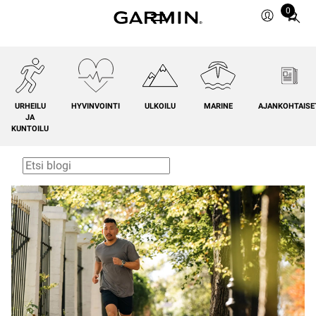
0
Total
items
in
cart:
0
URHEILU
HYVINVOINTI
ULKOILU
MARINE
AJANKOHTAISE
JA
KUNTOILU