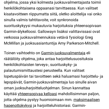
ohjelma, jossa yksi kolmesta juoksuvalmentajasta toimii
henkilökohtaisena oppaanasi tarvittaessa. Kun valitset
kisatavoitteen riippumatta siitä, oletko aloittelija vai onko
sinulla valmis tahtitavoite, voit synkronoida
suorituskykyysi mukautuvia harjoituksia yhteensopivaan
Garmin-älykelloosi. Gallowayn lisäksi valittavissasi ovat
verkossa juoksuvalmennuksia vetävä fysiologi Greg
McMillan ja juoksuasiantuntija Amy Parkerson-Mitchell.
Toinen vaihtoehto on
Garmin-juoksuvalmentaja
eli
räätälöity ohjelma, joka antaa harjoittelusuosituksia
henkilökohtaisten terveys-, suorituskyky- ja
palautumismittaustesi perusteella. Kun valitset
lopetuspäivän tai tavoitteen sekä haluamasi harjoittelu- ja
lepopäivät, Garmin-juoksuvalmentaja luo sinulle aivan
oman juoksuharjoitteluohjelman. Sinun kannattaa
käyttää
yhteensopivaa kelloasi
mahdollisimman paljon,
jotta ohjelma pystyy huomioimaan mm.
maksimaalisen
hapenottokykysi
ja harjoitteluhistoriasi. Garmin-