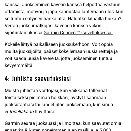
kanssa. Juokseminen kaverin kanssa helpottaa vastuun
ottamista, motivoi ja jopa kannustaa lähtemään ulos, kun
se tuntuu erityisen hankalalta. Haluatko kilpailla hiukan?
Vertaa juoksumatkojasi kaverien kanssa viikon
sijoitustaulukossa
Garmin Connect™ -sovelluksessa.
Kokeile liittyä paikalliseen juoksukerhoon. Voit oppia
muilta juoksijoilta, pääset kokeilemaan uusia reittejä ja
voit saada uusia kavereita, jotta juokseminen tuntuu
kevyemmältä.
4: Juhlista saavutuksiasi
Muista juhlistaa voittojasi, kun vaikkapa tallennat
toistaiseksi pisimmän hölkkäsi, pystyt lisäämään
juoksutahtiasi tai lähdet ulos juoksemaan, kun sinua
ei
todellakaan
huvittaisi.
Garmin seuraa juoksuasi ja ilmoittaa, kun saavutat omia
ennätyksiä, kuten nopeimman ajan maililla ja 5 000