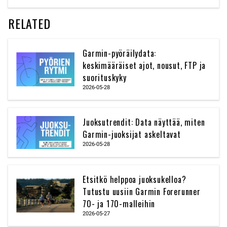
RELATED
Garmin-pyöräilydata:
keskimääräiset ajot, nousut, FTP ja
suorituskyky
2026-05-28
Juoksutrendit: Data näyttää, miten
Garmin-juoksijat askeltavat
2026-05-28
Etsitkö helppoa juoksukelloa?
Tutustu uusiin Garmin Forerunner
70- ja 170-malleihin
2026-05-27