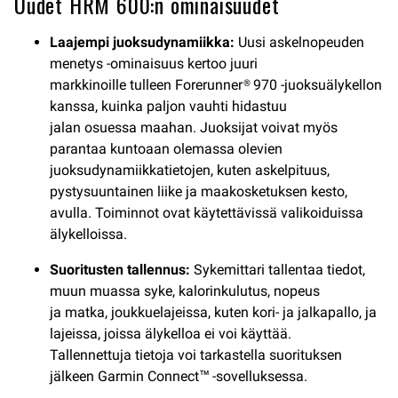
Uudet HRM 600:n ominaisuudet
Laajempi juoksudynamiikka:
Uusi askelnopeuden
menetys -ominaisuus kertoo juuri
markkinoille tulleen Forerunner® 970 -juoksuälykellon
kanssa, kuinka paljon vauhti hidastuu
jalan osuessa maahan. Juoksijat voivat myös
parantaa kuntoaan olemassa olevien
juoksudynamiikkatietojen, kuten askelpituus,
pystysuuntainen liike ja maakosketuksen kesto,
avulla. Toiminnot ovat käytettävissä valikoiduissa
älykelloissa.
Suoritusten tallennus:
Sykemittari tallentaa tiedot,
muun muassa syke, kalorinkulutus, nopeus
ja matka, joukkuelajeissa, kuten kori- ja jalkapallo, ja
lajeissa, joissa älykelloa ei voi käyttää.
Tallennettuja tietoja voi tarkastella suorituksen
jälkeen Garmin Connect™ -sovelluksessa.