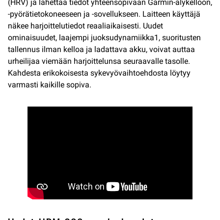
(HRV) ja lähettää tiedot yhteensopivaan Garmin-älykelloon,
-pyörätietokoneeseen ja -sovellukseen. Laitteen käyttäjä
näkee harjoittelutiedot reaaliaikaisesti. Uudet
ominaisuudet, laajempi juoksudynamiikka1, suoritusten
tallennus ilman kelloa ja ladattava akku, voivat auttaa
urheilijaa viemään harjoittelunsa seuraavalle tasolle.
Kahdesta erikokoisesta sykevyövaihtoehdosta löytyy
varmasti kaikille sopiva.