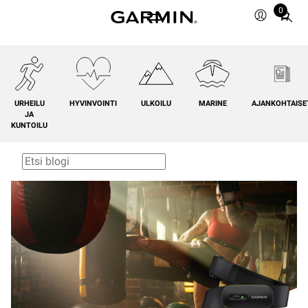
0
Total
items
in
cart:
0
URHEILU
HYVINVOINTI
ULKOILU
MARINE
AJANKOHTAISE
JA
KUNTOILU