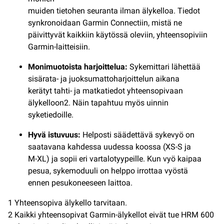
muiden tietohen seuranta ilman älykelloa. Tiedot
synkronoidaan Garmin Connectiin, mistä ne
päivittyvät kaikkiin käytössä oleviin, yhteensopiviin
Garmin-laitteisiin.
Monimuotoista harjoittelua:
Sykemittari lähettää
sisärata- ja juoksumattoharjoittelun aikana
kerätyt tahti- ja matkatiedot yhteensopivaan
älykelloon2. Näin tapahtuu myös uinnin
syketiedoille.
Hyvä istuvuus:
Helposti säädettävä sykevyö on
saatavana kahdessa uudessa koossa (XS-S ja
M-XL) ja sopii eri vartalotyypeille. Kun vyö kaipaa
pesua, sykemoduuli on helppo irrottaa vyöstä
ennen pesukoneeseen laittoa.
1 Yhteensopiva älykello tarvitaan.
2 Kaikki yhteensopivat Garmin-älykellot eivät tue HRM 600