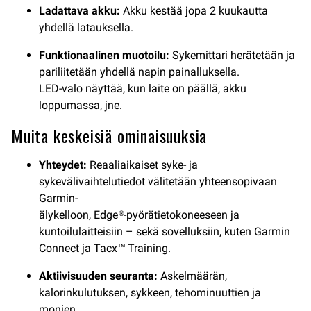
Ladattava akku:
Akku kestää jopa 2 kuukautta
yhdellä latauksella.
Funktionaalinen muotoilu:
Sykemittari herätetään ja
pariliitetään yhdellä napin painalluksella.
LED-valo näyttää, kun laite on päällä, akku
loppumassa, jne.
Muita keskeisiä ominaisuuksia
Yhteydet:
Reaaliaikaiset syke- ja
sykevälivaihtelutiedot välitetään yhteensopivaan
Garmin-
älykelloon, Edge®-pyörätietokoneeseen ja
kuntoilulaitteisiin – sekä sovelluksiin, kuten Garmin
Connect ja Tacx™ Training.
Aktiivisuuden seuranta:
Askelmäärän,
kalorinkulutuksen, sykkeen, tehominuuttien ja
monien