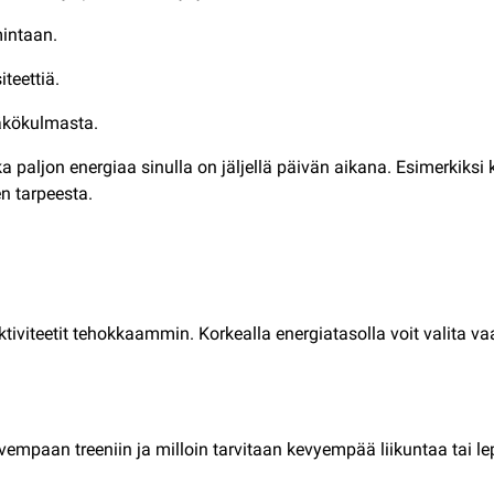
mintaan.
iteettiä.
äkökulmasta.
ka paljon energiaa sinulla on jäljellä päivän aikana. Esimerkik
n tarpeesta.
iviteetit tehokkaammin. Korkealla energiatasolla voit valita va
empaan treeniin ja milloin tarvitaan kevyempää liikuntaa tai l