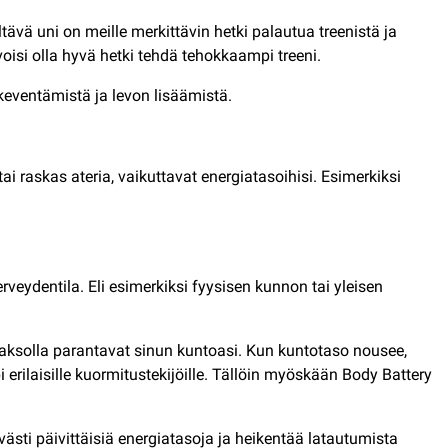
tävä uni on meille merkittävin hetki palautua treenistä ja
 voisi olla hyvä hetki tehdä tehokkaampi treeni.
n keventämistä ja levon lisäämistä.
 raskas ateria, vaikuttavat energiatasoihisi. Esimerkiksi
veydentila. Eli esimerkiksi fyysisen kunnon tai yleisen
njaksolla parantavat sinun kuntoasi. Kun kuntotaso nousee,
i erilaisille kuormitustekijöille. Tällöin myöskään Body Battery
lvästi päivittäisiä energiatasoja ja heikentää latautumista