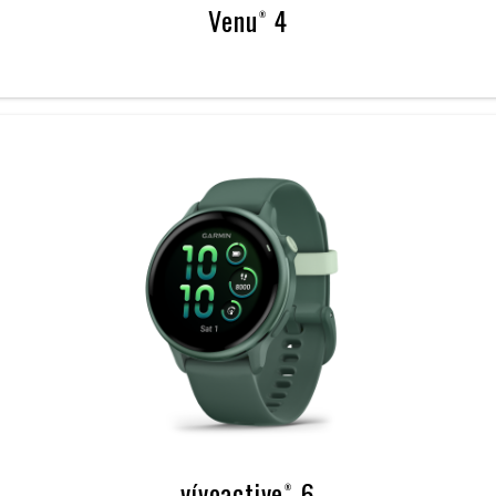
Venu® 4
vívoactive® 6