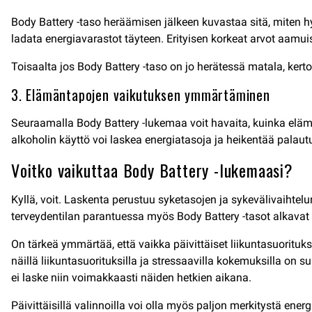
Body Battery -taso heräämisen jälkeen kuvastaa sitä, miten hyv
ladata energiavarastot täyteen. Erityisen korkeat arvot aamuis
Toisaalta jos Body Battery -taso on jo herätessä matala, kert
3. Elämäntapojen vaikutuksen ymmärtäminen
Seuraamalla Body Battery -lukemaa voit havaita, kuinka elämän
alkoholin käyttö voi laskea energiatasoja ja heikentää palaut
Voitko vaikuttaa Body Battery -lukemaasi?
Kyllä, voit. Laskenta perustuu syketasojen ja sykevälivaihtel
terveydentilan parantuessa myös Body Battery -tasot alkava
On tärkeä ymmärtää, että vaikka päivittäiset liikuntasuorituk
näillä liikuntasuorituksilla ja stressaavilla kokemuksilla on s
ei laske niin voimakkaasti näiden hetkien aikana.
Päivittäisillä valinnoilla voi olla myös paljon merkitystä ener