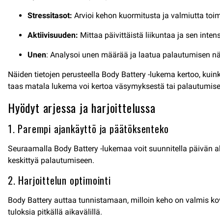
Stressitasot:
Arvioi kehon kuormitusta ja valmiutta toi
Aktiivisuuden:
Mittaa päivittäistä liikuntaa ja sen intens
Unen
: Analysoi unen määrää ja laatua palautumisen n
Näiden tietojen perusteella Body Battery -lukema kertoo, kuin
taas matala lukema voi kertoa väsymyksestä tai palautumise
Hyödyt arjessa ja harjoittelussa
1. Parempi ajankäyttö ja päätöksenteko
Seuraamalla Body Battery -lukemaa voit suunnitella päivän akt
keskittyä palautumiseen.
2. Harjoittelun optimointi
Body Battery auttaa tunnistamaan, milloin keho on valmis kov
tuloksia pitkällä aikavälillä.