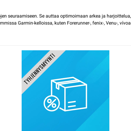
sojen seuraamiseen. Se auttaa optimoimaan arkea ja harjoitte
missa Garmin-kelloissa, kuten Forerunner-, fenix-, Venu-, vívoac
TYHJENNYSMYYNTI