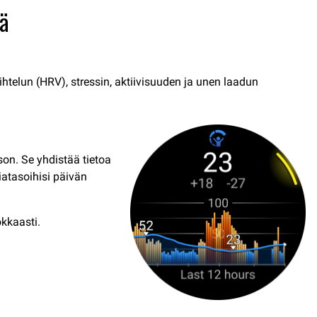
sä
htelun (HRV), stressin, aktiivisuuden ja unen laadun
on. Se yhdistää tietoa
giatasoihisi päivän
okkaasti.