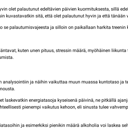
in olet palautunut edeltävien päivien kuormituksesta, sillä edel
in kuvastavatkin sitä, että olet palautunut hyvin ja että tänään
oo se palautumisvajeesta ja silloin on paikallaan harkita treeni
tavat, kuten unen pituus, stressin määrä, myöhäinen liikunta tai
umista.
un analysointiin ja näihin vaikuttaa muun muassa kuntotaso ja ter
t nousta.
set laskevatkin energiatasoja kyseisenä päivinä, ne pitkällä aja
uhteellisesti pienempi vaikutus kehoon, eli sinusta tulee vahvemp
giatasoihin ja esimerkiksi pienikin määrä alkoholia voi laskea se