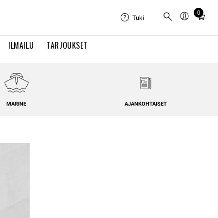
0
Total
Tuki
items
in
ILMAILU
TARJOUKSET
cart:
0
MARINE
AJANKOHTAISET