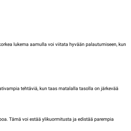
si korkea lukema aamulla voi viitata hyvään palautumiseen, kun
ativampia tehtäviä, kun taas matalalla tasolla on järkevää
epoa. Tämä voi estää ylikuormitusta ja edistää parempia