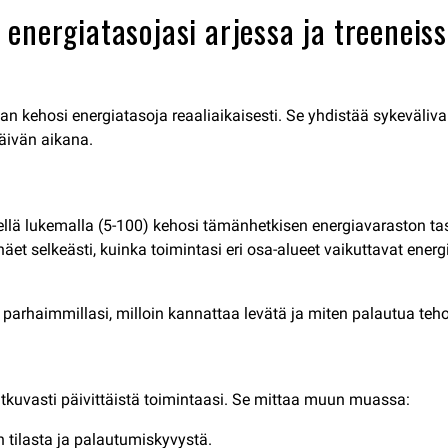
energiatasojasi arjessa ja treeneis
kehosi energiatasoja reaaliaikaisesti. Se yhdistää sykevälivai
päivän aikana.
ellä lukemalla (5-100) kehosi tämänhetkisen energiavaraston tas
 näet selkeästi, kuinka toimintasi eri osa-alueet vaikuttavat ener
 parhaimmillasi, milloin kannattaa levätä ja miten palautua teh
atkuvasti päivittäistä toimintaasi. Se mittaa muun muassa:
tilasta ja palautumiskyvystä.