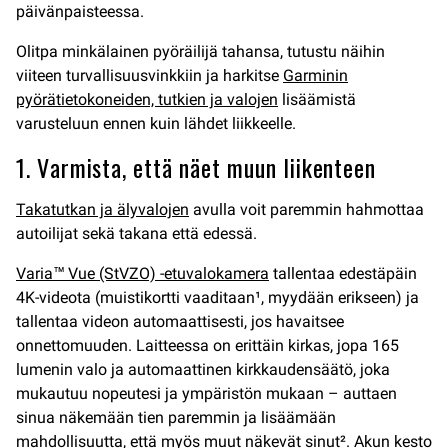
päivänpaisteessa.
Olitpa minkälainen pyöräilijä tahansa, tutustu näihin
viiteen turvallisuusvinkkiin ja harkitse
Garminin
pyörätietokoneiden, tutkien ja valojen
lisäämistä
varusteluun ennen kuin lähdet liikkeelle.
1. Varmista, että näet muun liikenteen
Takatutkan ja älyvalojen
avulla voit paremmin hahmottaa
autoilijat sekä takana että edessä.
Varia™ Vue (StVZO) -etuvalokamera
tallentaa edestäpäin
4K-videota (muistikortti vaaditaan¹, myydään erikseen) ja
tallentaa videon automaattisesti, jos havaitsee
onnettomuuden. Laitteessa on erittäin kirkas, jopa 165
lumenin valo ja automaattinen kirkkaudensäätö, joka
mukautuu nopeutesi ja ympäristön mukaan – auttaen
sinua näkemään tien paremmin ja lisäämään
mahdollisuutta, että myös muut näkevät sinut². Akun kesto