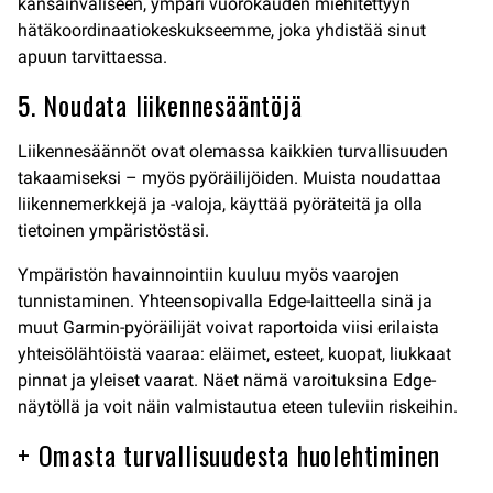
kansainväliseen, ympäri vuorokauden miehitettyyn
hätäkoordinaatiokeskukseemme, joka yhdistää sinut
apuun tarvittaessa.
5. Noudata liikennesääntöjä
Liikennesäännöt ovat olemassa kaikkien turvallisuuden
takaamiseksi – myös pyöräilijöiden. Muista noudattaa
liikennemerkkejä ja -valoja, käyttää pyöräteitä ja olla
tietoinen ympäristöstäsi.
Ympäristön havainnointiin kuuluu myös vaarojen
tunnistaminen. Yhteensopivalla Edge-laitteella sinä ja
muut Garmin-pyöräilijät voivat raportoida viisi erilaista
yhteisölähtöistä vaaraa: eläimet, esteet, kuopat, liukkaat
pinnat ja yleiset vaarat. Näet nämä varoituksina Edge-
näytöllä ja voit näin valmistautua eteen tuleviin riskeihin.
+ Omasta turvallisuudesta huolehtiminen