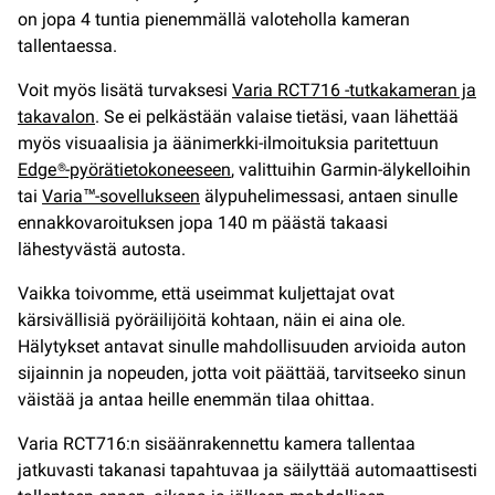
on jopa 4 tuntia pienemmällä valoteholla kameran
tallentaessa.
Voit myös lisätä turvaksesi
Varia RCT716 -tutkakameran ja
takavalon
. Se ei pelkästään valaise tietäsi, vaan lähettää
myös visuaalisia ja äänimerkki-ilmoituksia paritettuun
Edge®-pyörätietokoneeseen
, valittuihin Garmin-älykelloihin
tai
Varia™-sovellukseen
älypuhelimessasi, antaen sinulle
ennakkovaroituksen jopa 140 m päästä takaasi
lähestyvästä autosta.
Vaikka toivomme, että useimmat kuljettajat ovat
kärsivällisiä pyöräilijöitä kohtaan, näin ei aina ole.
Hälytykset antavat sinulle mahdollisuuden arvioida auton
sijainnin ja nopeuden, jotta voit päättää, tarvitseeko sinun
väistää ja antaa heille enemmän tilaa ohittaa.
Varia RCT716:n sisäänrakennettu kamera tallentaa
jatkuvasti takanasi tapahtuvaa ja säilyttää automaattisesti