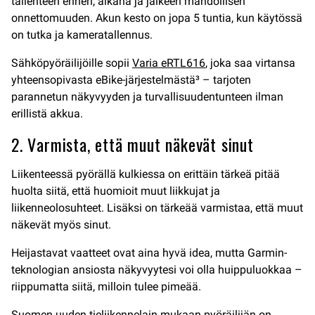
tallenteen ennen, aikana ja jälkeen mahdollisen
onnettomuuden. Akun kesto on jopa 5 tuntia, kun käytössä
on tutka ja kameratallennus.
Sähköpyöräilijöille sopii
Varia eRTL616
, joka saa virtansa
yhteensopivasta eBike-järjestelmästä³ – tarjoten
parannetun näkyvyyden ja turvallisuudentunteen ilman
erillistä akkua.
2. Varmista, että muut näkevät sinut
Liikenteessä pyörällä kulkiessa on erittäin tärkeä pitää
huolta siitä, että huomioit muut liikkujat ja
liikenneolosuhteet. Lisäksi on tärkeää varmistaa, että muut
näkevät myös sinut.
Heijastavat vaatteet ovat aina hyvä idea, mutta Garmin-
teknologian ansiosta näkyvyytesi voi olla huippuluokkaa –
riippumatta siitä, milloin tulee pimeää.
Suomen uuden tieliikennelain mukaan pyöräilijän on