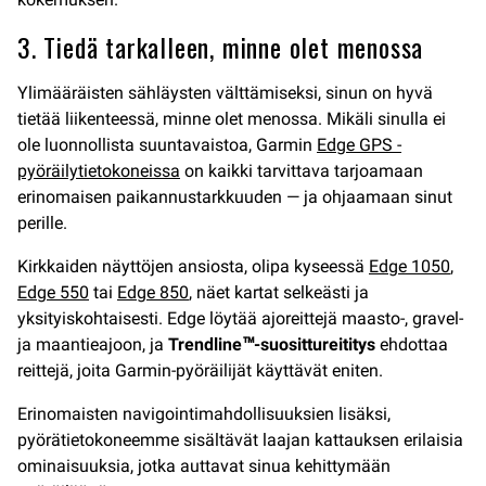
3. Tiedä tarkalleen, minne olet menossa
Ylimääräisten sähläysten välttämiseksi, sinun on hyvä
tietää liikenteessä, minne olet menossa. Mikäli sinulla ei
ole luonnollista suuntavaistoa, Garmin
Edge GPS -
pyöräilytietokoneissa
on kaikki tarvittava tarjoamaan
erinomaisen paikannustarkkuuden — ja ohjaamaan sinut
perille.
Kirkkaiden näyttöjen ansiosta, olipa kyseessä
Edge 1050
,
Edge 550
tai
Edge 850
, näet kartat selkeästi ja
yksityiskohtaisesti. Edge löytää ajoreittejä maasto-, gravel-
ja maantieajoon, ja
Trendline™-suosittureititys
ehdottaa
reittejä, joita Garmin-pyöräilijät käyttävät eniten.
Erinomaisten navigointimahdollisuuksien lisäksi,
pyörätietokoneemme sisältävät laajan kattauksen erilaisia
ominaisuuksia, jotka auttavat sinua kehittymään