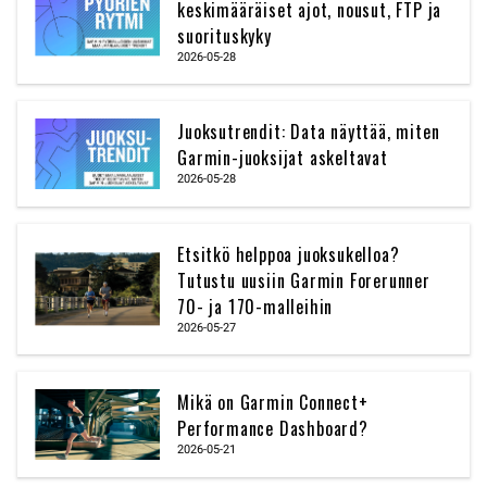
keskimääräiset ajot, nousut, FTP ja
suorituskyky
2026-05-28
Juoksutrendit: Data näyttää, miten
Garmin-juoksijat askeltavat
2026-05-28
Etsitkö helppoa juoksukelloa?
Tutustu uusiin Garmin Forerunner
70- ja 170-malleihin
2026-05-27
Mikä on Garmin Connect+
Performance Dashboard?
2026-05-21