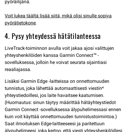
pyöräilijänä.
Voit lukea täältä lisää siitä, mikä olisi sinulle sopiva
pyörätietokone
.
4. Pysy yhteydessä hätätilanteessa
LiveTrack-toiminnon avulla voit jakaa ajosi valittujen
yhteyshenkilöiden kanssa Garmin Connect™ -
sovelluksessa, jolloin he voivat seurata sijaintiasi
reaaliajassa.
Lisäksi Garmin Edge -laitteissa on onnettomuuden
tunnistus, joka lähettää automaattisesti viestin⁴
yhteystiedoillesi, jos laite havaitsee kaatumisen.
(Huomautus: sinun täytyy määrittää hätäyhteystiedot
Garmin Connect -sovelluksessa älypuhelimessasi ennen
kuin voit käyttää onnettomuuden tunnistustoimintoa.)
Saat ilmoituksen Edge-laitteeseesi ja paritettuun
älypuhelimeesi, joka kertoo, että viesti yhteyshenkilöillesi