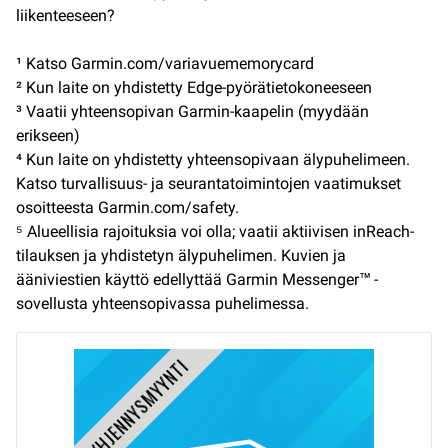
liikenteeseen?
¹ Katso Garmin.com/variavuememorycard
² Kun laite on yhdistetty Edge-pyörätietokoneeseen
³ Vaatii yhteensopivan Garmin-kaapelin (myydään
erikseen)
⁴ Kun laite on yhdistetty yhteensopivaan älypuhelimeen.
Katso turvallisuus- ja seurantatoimintojen vaatimukset
osoitteesta Garmin.com/safety.
⁵ Alueellisia rajoituksia voi olla; vaatii aktiivisen inReach-
tilauksen ja yhdistetyn älypuhelimen. Kuvien ja
ääniviestien käyttö edellyttää Garmin Messenger™ -
sovellusta yhteensopivassa puhelimessa.
TYHJENNYSMYYNTI