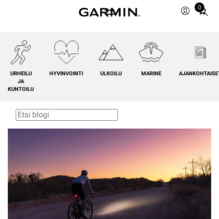
0
Total
items
in
cart:
0
URHEILU
HYVINVOINTI
ULKOILU
MARINE
AJANKOHTAISE
JA
KUNTOILU