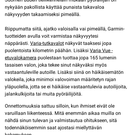
nykyään pakollista käyttää punaista takavaloa
näkyvyyden takaamiseksi pimeällä.
Riippumatta siitä, ajatko valoisalla vai pimeällä, Garmin-
tuotteiden avulla voit varmistaa näkyvyytesi
näppärästi.
Varia-tutkavalot
näkyvät taaksesi jopa
puolentoista kilometrin päähän. Lisäksi
Varia Vue -
etuvalokamera
puolestaan tuottaa jopa 165 lumenin
tasaisen valon, joka tekee sinut näkyväksi myös
vastaantuleville autoille. Lisäksi siinä on häikäisemätön
valokeila, joka minimoi valovoiman määritetyn rajan
yläpuolella, jotta se ei häikäise vastaantulevia autoilijoita,
jalankulkijoita tai muita pyöräilijöitä.
Onnettomuuksia sattuu silloin, kun ihmiset eivät ole
varuillaan liikenteessä. Mitä enemmän aikaa muilla on
nähdä sinun tulevan ja valmistautua ohitukseen, sitä
todennäköisemmin saat ajostasi miellyttävän
kokemuksen.