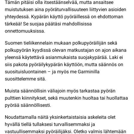
Tämän pitäisi olla itsestäänselvää, mutta ansaitsee
muistutuksen aina pyöräturvallisuuteen liittyvien asioiden
yhteydessä. Kypärän käyttö pyöräillessä on ehdottoman
tärkeää! Se suojaa päätäsi mahdollisissa
onnettomuuksissa.
Suomen tieliikennelain mukaan polkupyöräilijän sekä
polkupyörän kyydissä olevan matkustajan on ajon aikana
yleensä käytettävä asianmukaista suojakypärää. Laki ei
siis pakota pyöräilykypärän käyttöön, mutta säännös on
suosituisluontainen – ja myös me Garminilla
suosittelemme sitä.
Muista säännöllisin väliajoin myös tarkastaa pyörän
pulttien kiinnitykset, sekä muutenkin huoltaa tai huollattaa
pyörää säännöllisesti.
Noudattamalla näitä yksinkertaistaisia askeleita olet
hyvällä tiellä tullaksesi turvallisemmaksi ja
vastuullisemmaksi pyöräilijäksi. Oletko valmis lähtemään