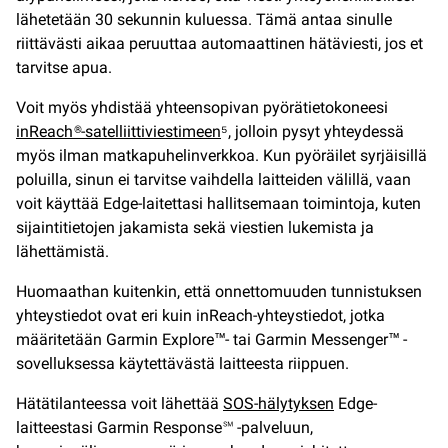
lähetetään 30 sekunnin kuluessa. Tämä antaa sinulle
riittävästi aikaa peruuttaa automaattinen hätäviesti, jos et
tarvitse apua.
Voit myös yhdistää yhteensopivan pyörätietokoneesi
inReach®-satelliittiviestimeen
⁵, jolloin pysyt yhteydessä
myös ilman matkapuhelinverkkoa. Kun pyöräilet syrjäisillä
poluilla, sinun ei tarvitse vaihdella laitteiden välillä, vaan
voit käyttää Edge-laitettasi hallitsemaan toimintoja, kuten
sijaintitietojen jakamista sekä viestien lukemista ja
lähettämistä.
Huomaathan kuitenkin, että onnettomuuden tunnistuksen
yhteystiedot ovat eri kuin inReach-yhteystiedot, jotka
määritetään Garmin Explore™- tai Garmin Messenger™ -
sovelluksessa käytettävästä laitteesta riippuen.
Hätätilanteessa voit lähettää
SOS-hälytyksen
Edge-
laitteestasi Garmin Response℠ -palveluun,