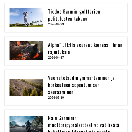
Tiedot Garmin-golffarien
pelitulosten takana
2026-04-29
Alpha® LTE:lla seuraat koiraasi ilman
rajoituksia
2026-04-17
Vuoristotaudin ymmärtäminen ja
korkeuteen sopeutumisen
seuraaminen
2026-03-19
Näin Garminin
moottoripyörälaitteet voivat lisätä