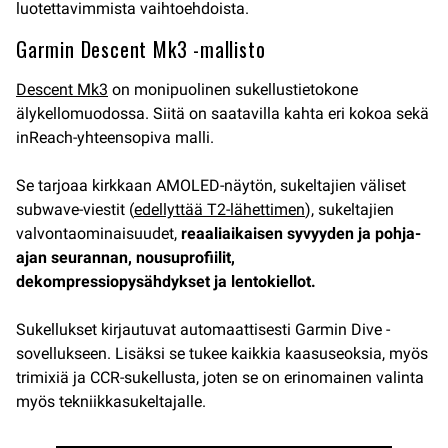
luotettavimmista vaihtoehdoista.
Garmin Descent Mk3 -mallisto
Descent Mk3
on monipuolinen sukellustietokone
älykellomuodossa. Siitä on saatavilla kahta eri kokoa sekä
inReach-yhteensopiva malli.
Se tarjoaa kirkkaan AMOLED-näytön, sukeltajien väliset
subwave-viestit (
edellyttää T2-lähettimen
), sukeltajien
valvontaominaisuudet,
reaaliaikaisen syvyyden ja pohja-
ajan seurannan, nousuprofiilit,
dekompressiopysähdykset ja lentokiellot.
Sukellukset kirjautuvat automaattisesti Garmin Dive -
sovellukseen. Lisäksi se tukee kaikkia kaasuseoksia, myös
trimixiä ja CCR-sukellusta, joten se on erinomainen valinta
myös tekniikkasukeltajalle.