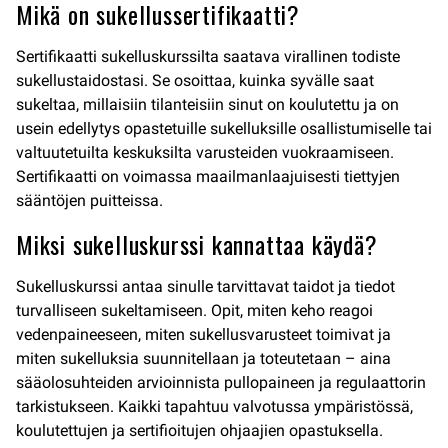
Mikä on sukellussertifikaatti?
Sertifikaatti sukelluskurssilta saatava virallinen todiste
sukellustaidostasi. Se osoittaa, kuinka syvälle saat
sukeltaa, millaisiin tilanteisiin sinut on koulutettu ja on
usein edellytys opastetuille sukelluksille osallistumiselle tai
valtuutetuilta keskuksilta varusteiden vuokraamiseen.
Sertifikaatti on voimassa maailmanlaajuisesti tiettyjen
sääntöjen puitteissa.
Miksi sukelluskurssi kannattaa käydä?
Sukelluskurssi antaa sinulle tarvittavat taidot ja tiedot
turvalliseen sukeltamiseen. Opit, miten keho reagoi
vedenpaineeseen, miten sukellusvarusteet toimivat ja
miten sukelluksia suunnitellaan ja toteutetaan – aina
sääolosuhteiden arvioinnista pullopaineen ja regulaattorin
tarkistukseen. Kaikki tapahtuu valvotussa ympäristössä,
koulutettujen ja sertifioitujen ohjaajien opastuksella.