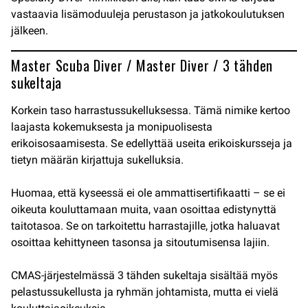
vastaavia lisämoduuleja perustason ja jatkokoulutuksen
jälkeen.
Master Scuba Diver / Master Diver / 3 tähden
sukeltaja
Korkein taso harrastussukelluksessa. Tämä nimike kertoo
laajasta kokemuksesta ja monipuolisesta
erikoisosaamisesta. Se edellyttää useita erikoiskursseja ja
tietyn määrän kirjattuja sukelluksia.
Huomaa, että kyseessä ei ole ammattisertifikaatti – se ei
oikeuta kouluttamaan muita, vaan osoittaa edistynyttä
taitotasoa. Se on tarkoitettu harrastajille, jotka haluavat
osoittaa kehittyneen tasonsa ja sitoutumisensa lajiin.
CMAS-järjestelmässä 3 tähden sukeltaja sisältää myös
pelastussukellusta ja ryhmän johtamista, mutta ei vielä