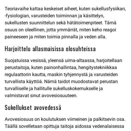
Teoriavaihe kattaa keskeiset aiheet, kuten sukellusfysiikan,
-fysiologian, varusteiden toiminnan ja käsittelyn,
sukellusten suunnittelun sekä hätätoimenpiteet. Tämä
osuus on oleellinen, jotta ymmärrät, miten keho reagoi
paineeseen ja miten toimia pinnalla ja veden alla.
Harjoittelu allasmaisissa olosuhteissa
Suojatuissa vesissä, yleensä uima-altaassa, harjoitellaan
perustaitoja, kuten painonhallintaa, hengitystekniikkaa
regulaattorin kautta, maskin tyhjennystä ja varusteiden
turvallista käyttöä. Nämä taidot muodostavat perustan
turvalliselle ja hallitulle sukelluskokemukselle ja
valmistavat sinut avovesiosuuteen.
Sukellukset avovedessä
Avovesiosuus on koulutuksen viimeinen ja palkitsevin osa.
Täällä sovelletaan opittuja taitoja aidossa vedenalaisessa