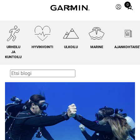
0
Total
items
in
cart:
0
URHEILU
HYVINVOINTI
ULKOILU
MARINE
AJANKOHTAISE
JA
KUNTOILU