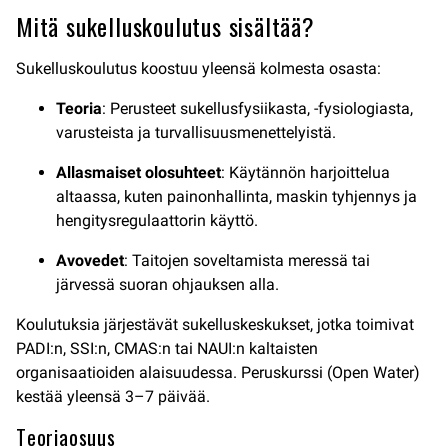
Mitä sukelluskoulutus sisältää?
Sukelluskoulutus koostuu yleensä kolmesta osasta:
Teoria
: Perusteet sukellusfysiikasta, -fysiologiasta,
varusteista ja turvallisuusmenettelyistä.
Allasmaiset olosuhteet
: Käytännön harjoittelua
altaassa, kuten painonhallinta, maskin tyhjennys ja
hengitysregulaattorin käyttö.
Avovedet
: Taitojen soveltamista meressä tai
järvessä suoran ohjauksen alla.
Koulutuksia järjestävät sukelluskeskukset, jotka toimivat
PADI:n, SSI:n, CMAS:n tai NAUI:n kaltaisten
organisaatioiden alaisuudessa. Peruskurssi (Open Water)
kestää yleensä 3–7 päivää.
Teoriaosuus