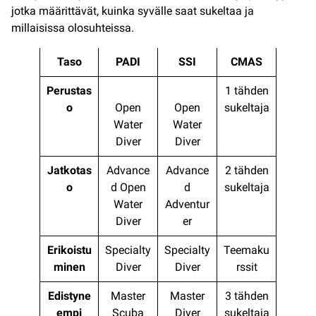
jotka määrittävät, kuinka syvälle saat sukeltaa ja
millaisissa olosuhteissa.
Taso
PADI
SSI
CMAS
Perustas
1 tähden
o
Open
Open
sukeltaja
Water
Water
Diver
Diver
Jatkotas
Advance
Advance
2 tähden
o
d Open
d
sukeltaja
Water
Adventur
Diver
er
Erikoistu
Specialty
Specialty
Teemaku
minen
Diver
Diver
rssit
Edistyne
Master
Master
3 tähden
empi
Scuba
Diver
sukeltaja