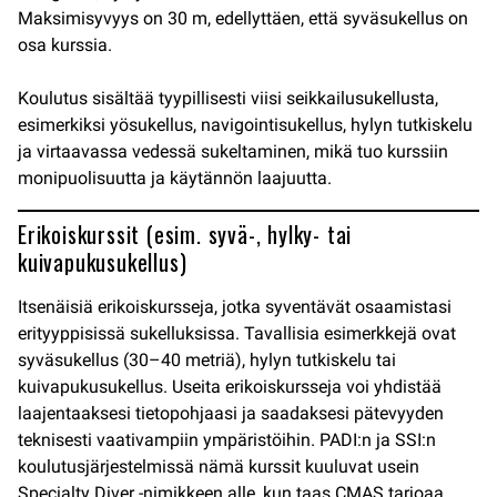
Maksimisyvyys on 30 m, edellyttäen, että syväsukellus on
osa kurssia.
Koulutus sisältää tyypillisesti viisi seikkailusukellusta,
esimerkiksi yösukellus, navigointisukellus, hylyn tutkiskelu
ja virtaavassa vedessä sukeltaminen, mikä tuo kurssiin
monipuolisuutta ja käytännön laajuutta.
Erikoiskurssit (esim. syvä-, hylky- tai
kuivapukusukellus)
Itsenäisiä erikoiskursseja, jotka syventävät osaamistasi
erityyppisissä sukelluksissa. Tavallisia esimerkkejä ovat
syväsukellus (30–40 metriä), hylyn tutkiskelu tai
kuivapukusukellus. Useita erikoiskursseja voi yhdistää
laajentaaksesi tietopohjaasi ja saadaksesi pätevyyden
teknisesti vaativampiin ympäristöihin. PADI:n ja SSI:n
koulutusjärjestelmissä nämä kurssit kuuluvat usein
Specialty Diver -nimikkeen alle, kun taas CMAS tarjoaa