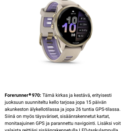
Forerunner® 970:
Tämä kirkas ja kestävä, erityisesti
juoksuun suunniteltu kello tarjoaa jopa 15 päivän
akunkeston älykellotilassa ja jopa 26 tuntia GPS-tilassa.
Siinä on myös täysväriset, sisäänrakennetut kartat,
monitaajuinen GPS ja parannettu navigointi. Lisäksi voit
valaista reittiäsi sisäänrakennetulla LED-taskulampulla.