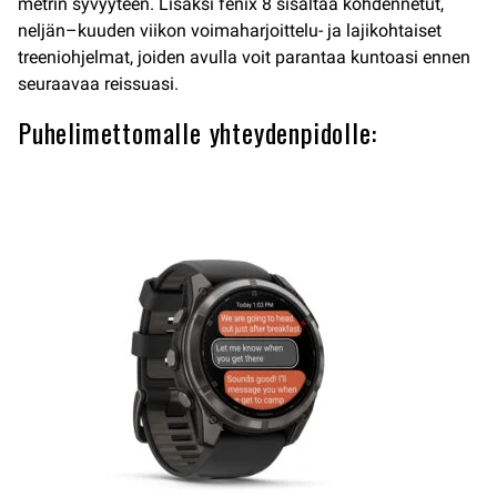
metrin syvyyteen. Lisäksi fēnix 8 sisältää kohdennetut,
neljän–kuuden viikon voimaharjoittelu- ja lajikohtaiset
treeniohjelmat, joiden avulla voit parantaa kuntoasi ennen
seuraavaa reissuasi.
Puhelimettomalle yhteydenpidolle: