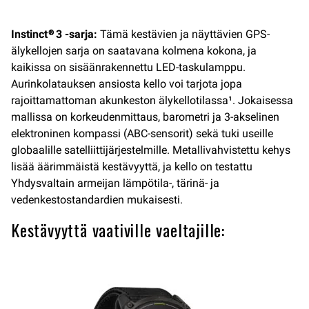
Instinct® 3 -sarja:
Tämä kestävien ja näyttävien GPS-
älykellojen sarja on saatavana kolmena kokona, ja
kaikissa on sisäänrakennettu LED-taskulamppu.
Aurinkolatauksen ansiosta kello voi tarjota jopa
rajoittamattoman akunkeston älykellotilassa¹. Jokaisessa
mallissa on korkeudenmittaus, barometri ja 3-akselinen
elektroninen kompassi (ABC-sensorit) sekä tuki useille
globaalille satelliittijärjestelmille. Metallivahvistettu kehys
lisää äärimmäistä kestävyyttä, ja kello on testattu
Yhdysvaltain armeijan lämpötila-, tärinä- ja
vedenkestostandardien mukaisesti.
Kestävyyttä vaativille vaeltajille: