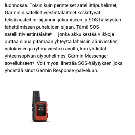
luonnossa. Toisin kuin perinteiset satelliittipuhelimet,
Garminin satelliittiviestintälaitteet keskittyvät
tekstiviesteihin, sijainnin jakamiseen ja SOS-hälytysten
lähettämiseen puheluiden sijaan. Tämä SOS-
satelliittiviestintälaite⁵ — jonka akku kestää viikkoja —
auttaa sinua pitämään yhteyttä läheisiin ääniviestien,
valokuvien ja ryhmäviestien avulla, kun yhdistät
yhteensopivan älypuhelimesi Garmin Messenger -
sovellukseen⁶. Voit myös lähettää SOS-hälytyksen, joka
yhdistää sinut Garmin Response -palveluun.