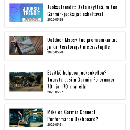
Juoksutrendit: Data näyttää, miten
Garmin-juoksijat askeltavat
2026-05-28
Outdoor Maps+ tuo premiumkartat
ja kiinteistörajat metsästäjille
2026-05-28
Etsitkö helppoa juoksukelloa?
Tutustu uusiin Garmin Forerunner
70- ja 170-malleihin
2026-05-27
Mikä on Garmin Connect+
Performance Dashboard?
2026-05-21