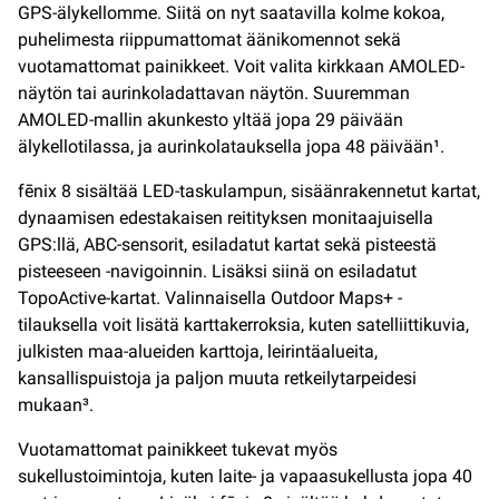
GPS-älykellomme. Siitä on nyt saatavilla kolme kokoa,
puhelimesta riippumattomat äänikomennot sekä
vuotamattomat painikkeet. Voit valita kirkkaan AMOLED-
näytön tai aurinkoladattavan näytön. Suuremman
AMOLED-mallin akunkesto yltää jopa 29 päivään
älykellotilassa, ja aurinkolatauksella jopa 48 päivään¹.
fēnix 8 sisältää LED-taskulampun, sisäänrakennetut kartat,
dynaamisen edestakaisen reitityksen monitaajuisella
GPS:llä, ABC-sensorit, esiladatut kartat sekä pisteestä
pisteeseen -navigoinnin. Lisäksi siinä on esiladatut
TopoActive-kartat. Valinnaisella Outdoor Maps+ -
tilauksella voit lisätä karttakerroksia, kuten satelliittikuvia,
julkisten maa-alueiden karttoja, leirintäalueita,
kansallispuistoja ja paljon muuta retkeilytarpeidesi
mukaan³.
Vuotamattomat painikkeet tukevat myös
sukellustoimintoja, kuten laite- ja vapaasukellusta jopa 40