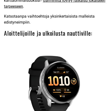
karttaominaisuuksia?
Garminilta löytyy ratkaisu jokaiseen
tarpeeseen
.
Katsotaanpa vaihtoehtoja yksinkertaisista malleista
edistyneimpiin.
Aloittelijoille ja ulkoilusta nauttiville: