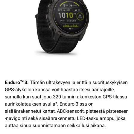
Enduro™ 3:
Tämän ultrakevyen ja erittäin suorituskykyisen
GPS-älykellon kanssa voit haastaa itsesi äärirajoille,
samalla kun saat jopa 320 tunnin akunkeston GPS-tilassa
aurinkolatauksen avulla². Enduro 3:ssa on
sisäänrakennetut kartat, ABC-sensorit, pisteestä pisteeseen
-navigointi sekä sisäänrakennettu LED-taskulamppu, joka
auttaa sinua suunnistamaan seikkailusi aikana.