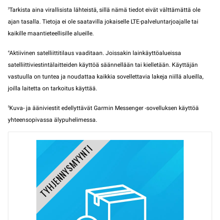
3
Tarkista aina virallisista lähteistä, sillä nämä tiedot eivät välttämättä ole
ajan tasalla. Tietoja ei ole saatavilla jokaiselle LTE-palveluntarjoajalle tai
kaikille maantieteellisille alueille.
4
Aktiivinen satelliittitilaus vaaditaan. Joissakin lainkäyttöalueissa
satelliittiviestintälaitteiden käyttöä säännellään tai kielletään. Käyttäjän
vastuulla on tuntea ja noudattaa kaikkia sovellettavia lakeja niillä alueilla,
joilla laitetta on tarkoitus käyttää.
5
Kuva- ja ääniviestit edellyttävät Garmin Messenger -sovelluksen käyttöä
yhteensopivassa älypuhelimessa.
TYHJENNYSMYYNTI