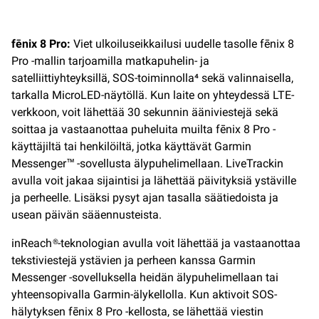
fēnix 8 Pro:
Viet ulkoiluseikkailusi uudelle tasolle fēnix 8
Pro -mallin tarjoamilla matkapuhelin- ja
satelliittiyhteyksillä, SOS-toiminnolla⁴ sekä valinnaisella,
tarkalla MicroLED-näytöllä. Kun laite on yhteydessä LTE-
verkkoon, voit lähettää 30 sekunnin ääniviestejä sekä
soittaa ja vastaanottaa puheluita muilta fēnix 8 Pro -
käyttäjiltä tai henkilöiltä, jotka käyttävät Garmin
Messenger™ -sovellusta älypuhelimellaan. LiveTrackin
avulla voit jakaa sijaintisi ja lähettää päivityksiä ystäville
ja perheelle. Lisäksi pysyt ajan tasalla säätiedoista ja
usean päivän sääennusteista.
inReach®-teknologian avulla voit lähettää ja vastaanottaa
tekstiviestejä ystävien ja perheen kanssa Garmin
Messenger -sovelluksella heidän älypuhelimellaan tai
yhteensopivalla Garmin-älykellolla. Kun aktivoit SOS-
hälytyksen fēnix 8 Pro -kellosta, se lähettää viestin