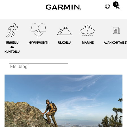
0
Total
items
in
cart:
0
URHEILU
HYVINVOINTI
ULKOILU
MARINE
AJANKOHTAISE
JA
KUNTOILU