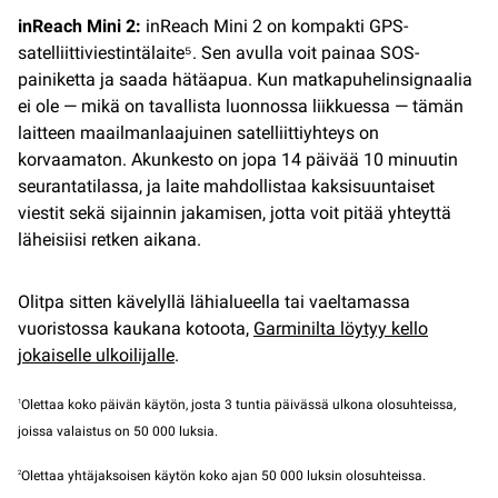
inReach Mini 2:
inReach Mini 2 on kompakti GPS-
satelliittiviestintälaite⁵. Sen avulla voit painaa SOS-
painiketta ja saada hätäapua. Kun matkapuhelinsignaalia
ei ole — mikä on tavallista luonnossa liikkuessa — tämän
laitteen maailmanlaajuinen satelliittiyhteys on
korvaamaton. Akunkesto on jopa 14 päivää 10 minuutin
seurantatilassa, ja laite mahdollistaa kaksisuuntaiset
viestit sekä sijainnin jakamisen, jotta voit pitää yhteyttä
läheisiisi retken aikana.
Olitpa sitten kävelyllä lähialueella tai vaeltamassa
vuoristossa kaukana kotoota,
Garminilta löytyy kello
jokaiselle ulkoilijalle
.
1
Olettaa koko päivän käytön, josta 3 tuntia päivässä ulkona olosuhteissa,
joissa valaistus on 50 000 luksia.
2
Olettaa yhtäjaksoisen käytön koko ajan 50 000 luksin olosuhteissa.