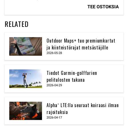
TEE OSTOKSIA
RELATED
Outdoor Maps+ tuo premiumkartat
ja kiinteistörajat metsästäjille
2026-05-28
Tiedot Garmin-golffarien
pelitulosten takana
2026-04-29
Alpha® LTE:lla seuraat koiraasi ilman
rajoituksia
2026-04-17