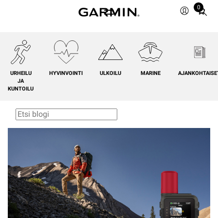
0
Total
items
in
cart:
0
URHEILU
HYVINVOINTI
ULKOILU
MARINE
AJANKOHTAISE
JA
KUNTOILU