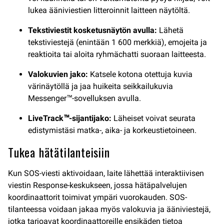
lukea ääniviestien litteroinnit laitteen näytöltä.
Tekstiviestit kosketusnäytön avulla:
Lähetä
tekstiviestejä (enintään 1 600 merkkiä), emojeita ja
reaktioita tai aloita ryhmächatti suoraan laitteesta.
Valokuvien jako:
Katsele kotona otettuja kuvia
värinäytöllä ja jaa huikeita seikkailukuvia
Messenger™-sovelluksen avulla.
LiveTrack™-sijantijako:
Läheiset voivat seurata
edistymistäsi matka-, aika- ja korkeustietoineen.
Tukea hätätilanteisiin
Kun SOS-viesti aktivoidaan, laite lähettää interaktiivisen
viestin Response-keskukseen, jossa hätäpalvelujen
koordinaattorit toimivat ympäri vuorokauden. SOS-
tilanteessa voidaan jakaa myös valokuvia ja ääniviestejä,
jotka tarjoavat koordinaattoreille ensikäden tietoa