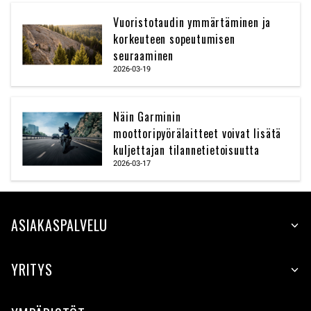
Vuoristotaudin ymmärtäminen ja
korkeuteen sopeutumisen
seuraaminen
2026-03-19
Näin Garminin
moottoripyörälaitteet voivat lisätä
kuljettajan tilannetietoisuutta
2026-03-17
ASIAKASPALVELU
YRITYS