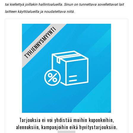
tai kiellettyä joillakin hallintoalueilla. Sinun on tunnettava sovellettavat lait
laitteen käyttöalueilla ja noudatettava niitä.
TYHJENNYSMYYNTI
Tarjouksia ei voi yhdistää muihin kuponkeihin,
alennuksiin, kampanjoihin eikä hyvitystarjouksiin.