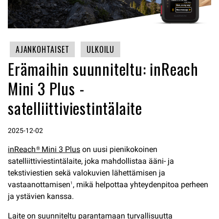
AJANKOHTAISET
ULKOILU
Erämaihin suunniteltu: inReach
Mini 3 Plus -
satelliittiviestintälaite
2025-12-02
inReach® Mini 3 Plus
on uusi pienikokoinen
satelliittiviestintälaite, joka mahdollistaa ääni- ja
tekstiviestien sekä valokuvien lähettämisen ja
vastaanottamisen
, mikä helpottaa yhteydenpitoa perheen
1
ja ystävien kanssa.
Laite on suunniteltu parantamaan turvallisuutta