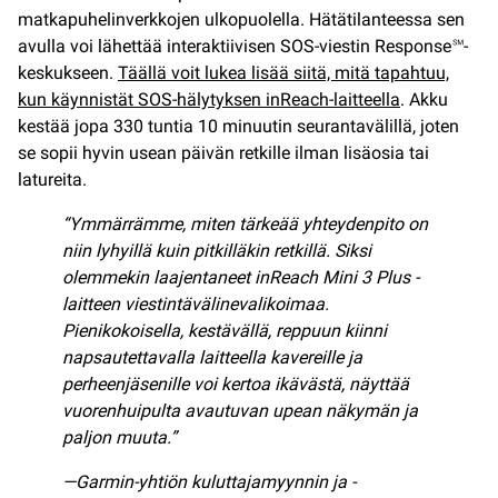
matkapuhelinverkkojen ulkopuolella. Hätätilanteessa sen
avulla voi lähettää interaktiivisen SOS-viestin Response℠-
keskukseen.
Täällä voit lukea lisää siitä, mitä tapahtuu,
kun käynnistät SOS-hälytyksen inReach-laitteella
. Akku
kestää jopa 330 tuntia 10 minuutin seurantavälillä, joten
se sopii hyvin usean päivän retkille ilman lisäosia tai
latureita.
“Ymmärrämme, miten tärkeää yhteydenpito on
niin lyhyillä kuin pitkilläkin retkillä. Siksi
olemmekin laajentaneet inReach Mini 3 Plus -
laitteen viestintävälinevalikoimaa.
Pienikokoisella, kestävällä, reppuun kiinni
napsautettavalla laitteella kavereille ja
perheenjäsenille voi kertoa ikävästä, näyttää
vuorenhuipulta avautuvan upean näkymän ja
paljon muuta.”
—Garmin-yhtiön kuluttajamyynnin ja -