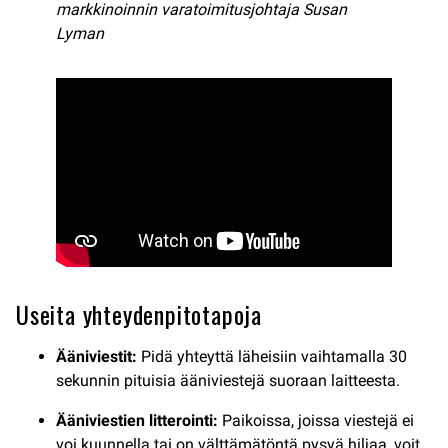
markkinoinnin varatoimitusjohtaja Susan
Lyman
Useita yhteydenpitotapoja
Ääniviestit:
Pidä yhteyttä läheisiin vaihtamalla 30
sekunnin pituisia ääniviestejä suoraan laitteesta.
Ääniviestien litterointi:
Paikoissa, joissa viestejä ei
voi kuunnella tai on välttämätöntä pysyä hiljaa, voit