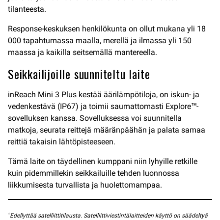
tilanteesta.
Response-keskuksen henkilökunta on ollut mukana yli 18
000 tapahtumassa maalla, merellä ja ilmassa yli 150
maassa ja kaikilla seitsemällä mantereella.
Seikkailijoille suunniteltu laite
inReach Mini 3 Plus kestää äärilämpötiloja, on iskun- ja
vedenkestävä (IP67) ja toimii saumattomasti Explore™-
sovelluksen kanssa. Sovelluksessa voi suunnitella
matkoja, seurata reittejä määränpäähän ja palata samaa
reittiä takaisin lähtöpisteeseen.
Tämä laite on täydellinen kumppani niin lyhyille retkille
kuin pidemmillekin seikkailuille tehden luonnossa
liikkumisesta turvallista ja huolettomampaa.
1
Edellyttää satelliittitilausta. Satelliittiviestintälaitteiden käyttö on säädeltyä