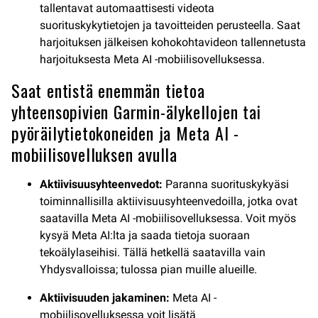
tallentavat automaattisesti videota
suorituskykytietojen ja tavoitteiden perusteella. Saat
harjoituksen jälkeisen kohokohtavideon tallennetusta
harjoituksesta Meta AI -mobiilisovelluksessa.
Saat entistä enemmän tietoa
yhteensopivien Garmin-älykellojen tai
pyöräilytietokoneiden ja Meta AI -
mobiilisovelluksen avulla
Aktiivisuusyhteenvedot:
Paranna suorituskykyäsi
toiminnallisilla aktiivisuusyhteenvedoilla, jotka ovat
saatavilla Meta AI -mobiilisovelluksessa. Voit myös
kysyä Meta AI:lta ja saada tietoja suoraan
tekoälylaseihisi. Tällä hetkellä saatavilla vain
Yhdysvalloissa; tulossa pian muille alueille.
Aktiivisuuden jakaminen:
Meta AI -
mobiilisovelluksessa voit lisätä