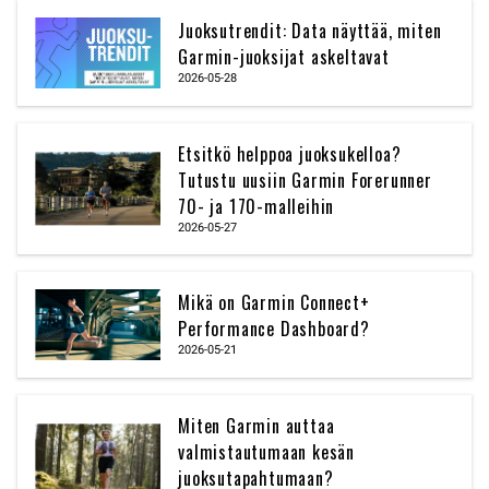
Juoksutrendit: Data näyttää, miten
Garmin-juoksijat askeltavat
2026-05-28
Etsitkö helppoa juoksukelloa?
Tutustu uusiin Garmin Forerunner
70- ja 170-malleihin
2026-05-27
Mikä on Garmin Connect+
Performance Dashboard?
2026-05-21
Miten Garmin auttaa
valmistautumaan kesän
juoksutapahtumaan?