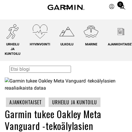
0
Total
items
in
cart:
0
URHEILU
HYVINVOINTI
ULKOILU
MARINE
AJANKOHTAISE
JA
KUNTOILU
AJANKOHTAISET
URHEILU JA KUNTOILU
Garmin tukee Oakley Meta
Vanguard -tekoälylasien