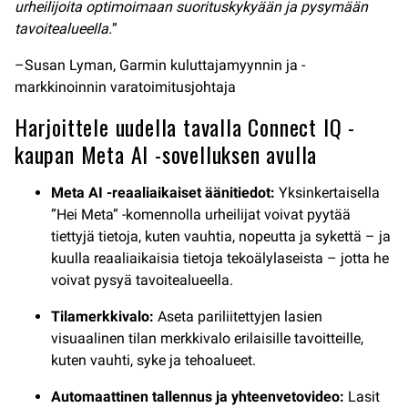
urheilijoita optimoimaan suorituskykyään ja pysymään
tavoitealueella.
”
–Susan Lyman, Garmin kuluttajamyynnin ja -
markkinoinnin varatoimitusjohtaja
Harjoittele uudella tavalla Connect IQ -
kaupan Meta AI -sovelluksen avulla
Meta AI -reaaliaikaiset äänitiedot:
Yksinkertaisella
”Hei Meta” -komennolla urheilijat voivat pyytää
tiettyjä tietoja, kuten vauhtia, nopeutta ja sykettä – ja
kuulla reaaliaikaisia tietoja tekoälylaseista – jotta he
voivat pysyä tavoitealueella.
Tilamerkkivalo:
Aseta pariliitettyjen lasien
visuaalinen tilan merkkivalo erilaisille tavoitteille,
kuten vauhti, syke ja tehoalueet.
Automaattinen tallennus ja yhteenvetovideo:
Lasit