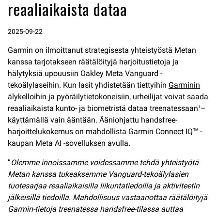
reaaliaikaista dataa
2025-09-22
Garmin on ilmoittanut strategisesta yhteistyöstä Metan
kanssa tarjotakseen räätälöityjä harjoitustietoja ja
hälytyksiä upouusiin Oakley Meta Vanguard -
tekoälylaseihin. Kun lasit yhdistetään tiettyihin
Garminin
älykelloihin ja pyöräilytietokoneisiin
, urheilijat voivat saada
reaaliaikaista kunto- ja biometristä dataa treenatessaan
–
1
käyttämällä vain ääntään. Ääniohjattu handsfree-
harjoittelukokemus on mahdollista Garmin Connect IQ™ -
kaupan Meta AI -sovelluksen avulla.
”
Olemme innoissamme voidessamme tehdä yhteistyötä
Metan kanssa tukeaksemme Vanguard-tekoälylasien
tuotesarjaa reaaliaikaisilla liikuntatiedoilla ja aktiviteetin
jälkeisillä tiedoilla. Mahdollisuus vastaanottaa räätälöityjä
Garmin-tietoja treenatessa handsfree-tilassa auttaa