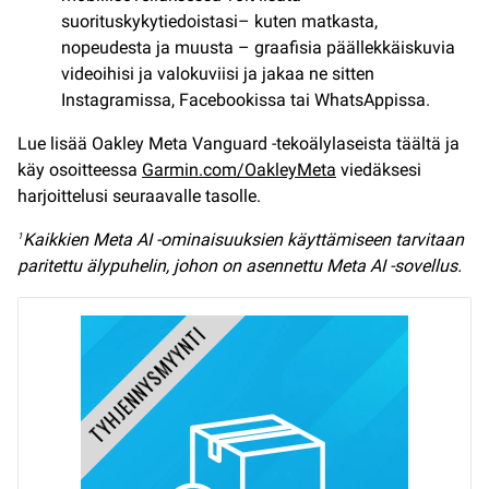
suorituskykytiedoistasi– kuten matkasta,
nopeudesta ja muusta – graafisia päällekkäiskuvia
videoihisi ja valokuviisi ja jakaa ne sitten
Instagramissa, Facebookissa tai WhatsAppissa.
Lue lisää Oakley Meta Vanguard -tekoälylaseista täältä ja
käy osoitteessa
Garmin.com/OakleyMeta
viedäksesi
harjoittelusi seuraavalle tasolle.
Kaikkien Meta AI -ominaisuuksien käyttämiseen tarvitaan
1
paritettu älypuhelin, johon on asennettu Meta AI -sovellus.
TYHJENNYSMYYNTI