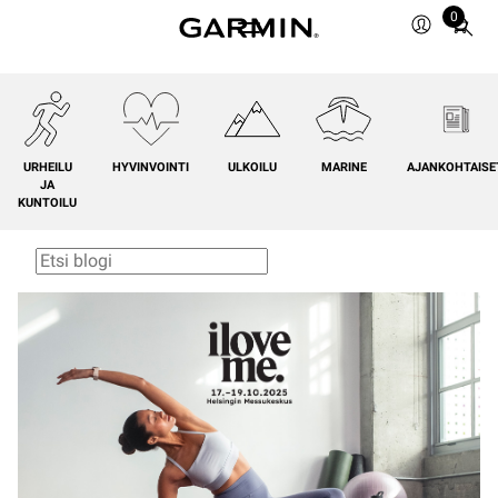
0
Total
items
in
cart:
0
URHEILU
HYVINVOINTI
ULKOILU
MARINE
AJANKOHTAISE
JA
KUNTOILU