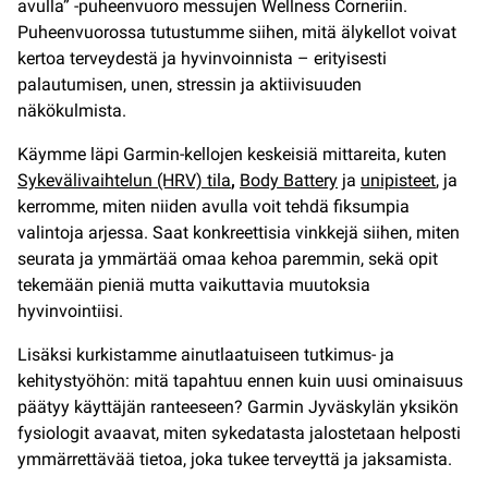
avulla” -puheenvuoro messujen Wellness Corneriin.
Puheenvuorossa tutustumme siihen, mitä älykellot voivat
kertoa terveydestä ja hyvinvoinnista – erityisesti
palautumisen, unen, stressin ja aktiivisuuden
näkökulmista.
Käymme läpi Garmin-kellojen keskeisiä mittareita, kuten
Sykevälivaihtelun (HRV) tila
,
Body Battery
ja
unipisteet
, ja
kerromme, miten niiden avulla voit tehdä fiksumpia
valintoja arjessa. Saat konkreettisia vinkkejä siihen, miten
seurata ja ymmärtää omaa kehoa paremmin, sekä opit
tekemään pieniä mutta vaikuttavia muutoksia
hyvinvointiisi.
Lisäksi kurkistamme ainutlaatuiseen tutkimus- ja
kehitystyöhön: mitä tapahtuu ennen kuin uusi ominaisuus
päätyy käyttäjän ranteeseen? Garmin Jyväskylän yksikön
fysiologit avaavat, miten sykedatasta jalostetaan helposti
ymmärrettävää tietoa, joka tukee terveyttä ja jaksamista.