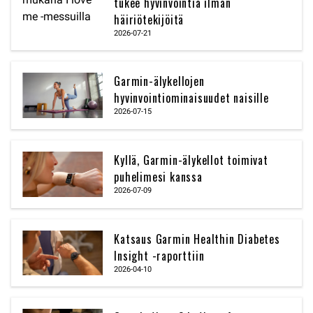
tukee hyvinvointia ilman
häiriötekijöitä
2026-07-21
Garmin-älykellojen
hyvinvointiominaisuudet naisille
2026-07-15
Kyllä, Garmin-älykellot toimivat
puhelimesi kanssa
2026-07-09
Katsaus Garmin Healthin Diabetes
Insight -raporttiin
2026-04-10