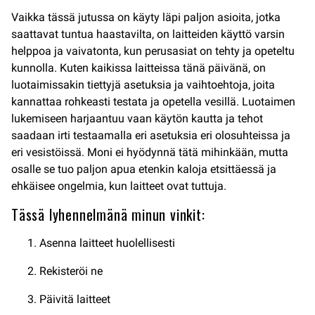
Vaikka tässä jutussa on käyty läpi paljon asioita, jotka
saattavat tuntua haastavilta, on laitteiden käyttö varsin
helppoa ja vaivatonta, kun perusasiat on tehty ja opeteltu
kunnolla. Kuten kaikissa laitteissa tänä päivänä, on
luotaimissakin tiettyjä asetuksia ja vaihtoehtoja, joita
kannattaa rohkeasti testata ja opetella vesillä. Luotaimen
lukemiseen harjaantuu vaan käytön kautta ja tehot
saadaan irti testaamalla eri asetuksia eri olosuhteissa ja
eri vesistöissä. Moni ei hyödynnä tätä mihinkään, mutta
osalle se tuo paljon apua etenkin kaloja etsittäessä ja
ehkäisee ongelmia, kun laitteet ovat tuttuja.
Tässä lyhennelmänä minun vinkit:
Asenna laitteet huolellisesti
Rekisteröi ne
Päivitä laitteet