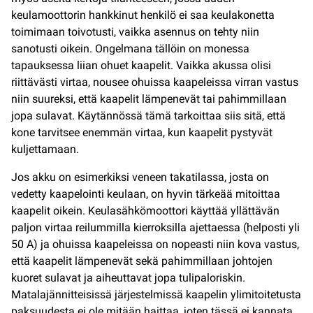
keulamoottorin hankkinut henkilö ei saa keulakonetta
toimimaan toivotusti, vaikka asennus on tehty niin
sanotusti oikein. Ongelmana tällöin on monessa
tapauksessa liian ohuet kaapelit. Vaikka akussa olisi
riittävästi virtaa, nousee ohuissa kaapeleissa virran vastus
niin suureksi, että kaapelit lämpenevät tai pahimmillaan
jopa sulavat. Käytännössä tämä tarkoittaa siis sitä, että
kone tarvitsee enemmän virtaa, kun kaapelit pystyvät
kuljettamaan.
Jos akku on esimerkiksi veneen takatilassa, josta on
vedetty kaapelointi keulaan, on hyvin tärkeää mitoittaa
kaapelit oikein. Keulasähkömoottori käyttää yllättävän
paljon virtaa reilummilla kierroksilla ajettaessa (helposti yli
50 A) ja ohuissa kaapeleissa on nopeasti niin kova vastus,
että kaapelit lämpenevät sekä pahimmillaan johtojen
kuoret sulavat ja aiheuttavat jopa tulipaloriskin.
Matalajännitteisissä järjestelmissä kaapelin ylimitoitetusta
paksuudesta ei ole mitään haittaa, joten tässä ei kannata