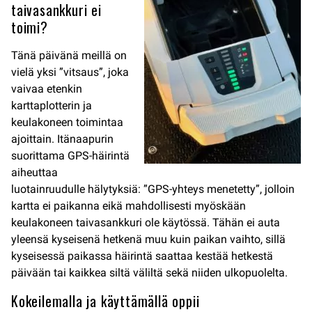
taivasankkuri ei
toimi?
Tänä päivänä meillä on
vielä yksi ”vitsaus”, joka
vaivaa etenkin
karttaplotterin ja
keulakoneen toimintaa
ajoittain. Itänaapurin
suorittama GPS-häirintä
aiheuttaa
luotainruudulle hälytyksiä: ”GPS-yhteys menetetty”, jolloin
kartta ei paikanna eikä mahdollisesti myöskään
keulakoneen taivasankkuri ole käytössä. Tähän ei auta
yleensä kyseisenä hetkenä muu kuin paikan vaihto, sillä
kyseisessä paikassa häirintä saattaa kestää hetkestä
päivään tai kaikkea siltä väliltä sekä niiden ulkopuolelta.
Kokeilemalla ja käyttämällä oppii