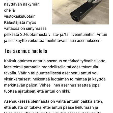
näyttävän näkymän
ohella
viistokaikuluotain.
Kalastajista myös
valtaosa on siirtymässä
pelkästä 2D-luotaimesta viisto- ja/tai liveantureihin. Anturi
ja sen käyttö vaikuttaa merkittävästi sen asennukseen.
Tee asennus huolella
Kaikuluotaimen anturin asennus on tärkeä työvaihe, jotta
laite toimii parhaalla mahdollisella tai edes toivotulla
tavalla. Väärin tai puutteellisesti asennettu anturi voi
yksinkertaisesti heikentää luotaimen toimintaa ja käyttöä
merkittävän paljon. Virheellinen asennus saattaa jopa
tuottaa ajatuksen, että anturi on rikki.
Asennuksessa olennaista on valita anturin paikka siten,
että alusta on tukeva, ettei anturi pääse heilumaan ja