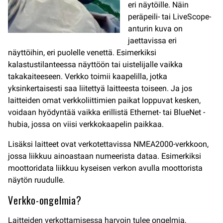
eri näytöille. Näin
peräpeili- tai LiveScope-
anturin kuva on
jaettavissa eri
näyttöihin, eri puolelle venettä. Esimerkiksi
kalastustilanteessa näyttöön tai uistelijalle vaikka
takakaiteeseen. Verkko toimii kaapelilla, jotka
yksinkertaisesti saa liitettyä laitteesta toiseen. Ja jos
laitteiden omat verkkoliittimien paikat loppuvat kesken,
voidaan hyödyntää vaikka erillistä Ethernet- tai BlueNet -
hubia, jossa on viisi verkkokaapelin paikkaa.
Lisäksi laitteet ovat verkotettavissa NMEA2000-verkkoon,
jossa liikkuu ainoastaan numeerista dataa. Esimerkiksi
moottoridata liikkuu kyseisen verkon avulla moottorista
näytön ruudulle.
Verkko-ongelmia?
Laitteiden verkottamisessa harvoin tulee ongelmia,