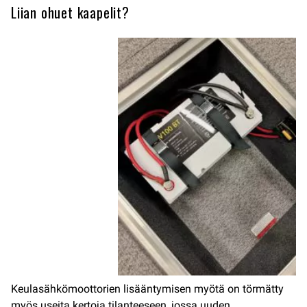
Liian ohuet kaapelit?
Keulasähkömoottorien lisääntymisen myötä on törmätty
myös useita kertoja tilanteeseen, jossa uuden