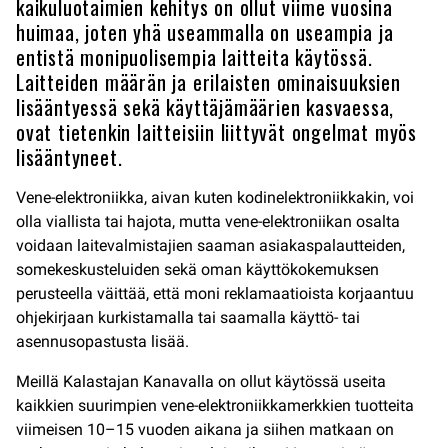
kaikuluotaimien kehitys on ollut viime vuosina
huimaa, joten yhä useammalla on useampia ja
entistä monipuolisempia laitteita käytössä.
Laitteiden määrän ja erilaisten ominaisuuksien
lisääntyessä sekä käyttäjämäärien kasvaessa,
ovat tietenkin laitteisiin liittyvät ongelmat myös
lisääntyneet.
Vene-elektroniikka, aivan kuten kodinelektroniikkakin, voi
olla viallista tai hajota, mutta vene-elektroniikan osalta
voidaan laitevalmistajien saaman asiakaspalautteiden,
somekeskusteluiden sekä oman käyttökokemuksen
perusteella väittää, että moni reklamaatioista korjaantuu
ohjekirjaan kurkistamalla tai saamalla käyttö- tai
asennusopastusta lisää.
Meillä Kalastajan Kanavalla on ollut käytössä useita
kaikkien suurimpien vene-elektroniikkamerkkien tuotteita
viimeisen 10–15 vuoden aikana ja siihen matkaan on