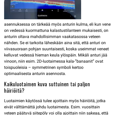
asennuksessa on tärkeää myös anturin kulma, eli kun vene
on vedessä kuormattuna kalastustilanteen mukaisesti, on
anturin oltava mahdollisimman vaakatasossa veteen
nähden. Se ei tarkoita läheskään aina sitä, että anturi on
viivasuoraan pohjan suuntaisesti, koska useimmat veneet
kelluvat vedessä hieman keula ylöspäin. Mikäli anturi jää
vinoon, niin esim. 2D-luotaimessa kala-”banaanit” ovat
toispuoleisia – symmetrinen symboli kertoo
optimaalisesta anturin asennosta.
Kaikuluotaimen kuva suttuinen tai paljon
häiriöitä?
Luotaimien käytössä tulee ajoittain myös häiriöitä, jotka
eivät välttämättä johdu luotaimesta. Esim. vuosittain
veteen päätyvä siitepöly voi olla ajoittain niin sakeaa, että