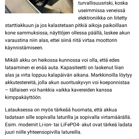
turvallisuusriski, koska
useimmissa veneissä
elektroniikka on liitetty
starttiakkuun ja jos kalastetaan pitkiä aikoja paikoillaan
kone sammuksissa, näyttöjen ollessa päällä, laskee akun
varaustina niin alas, ettei siinä riitä virtaa moottorin
käynnistämiseen.
Mikäli akku on heikossa kunnossa voi olla, että edes
lataaminen ei enää auta. Kapasiteetti on laskenut liian
alas ja virta loppuu kalapäivän aikana. Markkinoilla löytyy
akkutestereitä, jolla akun suorituskyvyn voi koeponnistaa
– tällaisen voi hankkia vaikka kavereiden kanssa
kimppakäyttöön.
Latauksessa on myös tärkeää huomata, että akkua
ladataan sille sopivalla laturilla ja sopivalla virtamäärällä.
Esim. modernit Li-ion- tai LiFePO4- akut ovat tärkeä ladata
juuri niille yhteensopivilla latureilla.