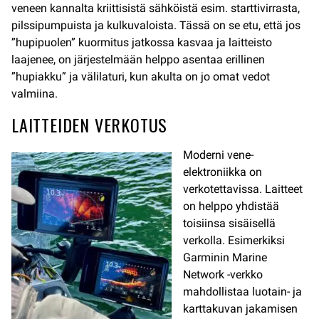
veneen kannalta kriittisistä sähköistä esim. starttivirrasta,
pilssipumpuista ja kulkuvaloista. Tässä on se etu, että jos
”hupipuolen” kuormitus jatkossa kasvaa ja laitteisto
laajenee, on järjestelmään helppo asentaa erillinen
”hupiakku” ja välilaturi, kun akulta on jo omat vedot
valmiina.
LAITTEIDEN VERKOTUS
Moderni vene-
elektroniikka on
verkotettavissa. Laitteet
on helppo yhdistää
toisiinsa sisäisellä
verkolla. Esimerkiksi
Garminin Marine
Network -verkko
mahdollistaa luotain- ja
karttakuvan jakamisen