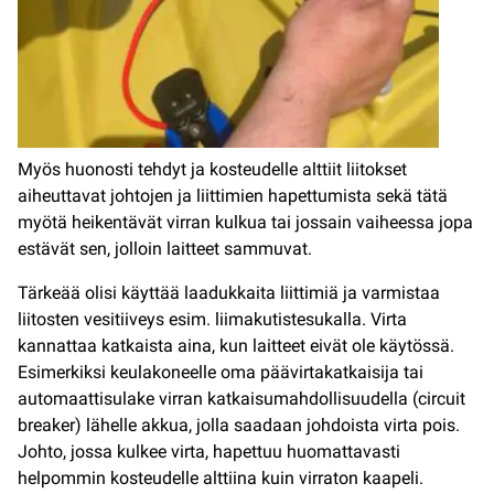
Myös huonosti tehdyt ja kosteudelle alttiit liitokset
aiheuttavat johtojen ja liittimien hapettumista sekä tätä
myötä heikentävät virran kulkua tai jossain vaiheessa jopa
estävät sen, jolloin laitteet sammuvat.
Tärkeää olisi käyttää laadukkaita liittimiä ja varmistaa
liitosten vesitiiveys esim. liimakutistesukalla. Virta
kannattaa katkaista aina, kun laitteet eivät ole käytössä.
Esimerkiksi keulakoneelle oma päävirtakatkaisija tai
automaattisulake virran katkaisumahdollisuudella (circuit
breaker) lähelle akkua, jolla saadaan johdoista virta pois.
Johto, jossa kulkee virta, hapettuu huomattavasti
helpommin kosteudelle alttiina kuin virraton kaapeli.