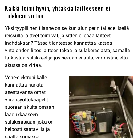
Kaikki toimi hyvin, yhtäkkiä laitteeseen ei
tulekaan virtaa
Yksi tyypillinen tilanne on se, kun alun perin tai edellisellä
reissulla laitteet toimivat, ja sitten ei enää laitteet
inahdakaan? Tässä tilanteessa kannattaa katsoa
virtajohdon liitos laitteen takaa ja sulakerasiasta, samalla
tarkastaa sulakkeet ja jos sekään ei auta, varmistaa, että
akussa on virtaa.
Vene-elektroniikalle
kannattaa harkita
asentavansa omat
virransyöttökaapelit
suoraan akulta omaan
laadukkaaseen
sulakerasiaan, joka on
helposti saatavilla ja
säältä suojassa.