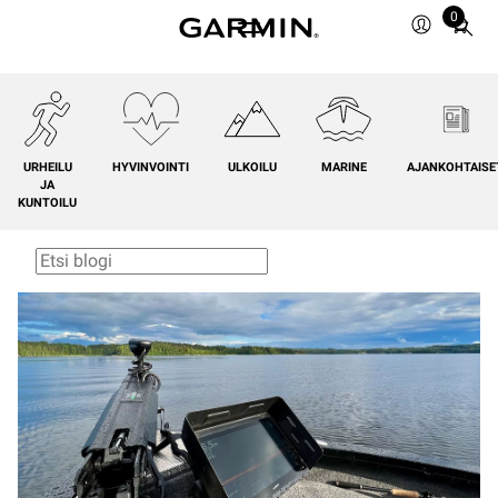
0
Total
items
in
cart:
0
URHEILU
HYVINVOINTI
ULKOILU
MARINE
AJANKOHTAISE
JA
KUNTOILU