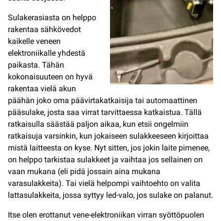
Sulakerasiasta on helppo
rakentaa sähkövedot
kaikelle veneen
elektroniikalle yhdestä
paikasta. Tähän
kokonaisuuteen on hyvä
rakentaa vielä akun
päähän joko oma päävirtakatkaisija tai automaattinen
pääsulake, josta saa virrat tarvittaessa katkaistua. Tällä
ratkaisulla säästää paljon aikaa, kun etsii ongelmiin
ratkaisuja varsinkin, kun jokaiseen sulakkeeseen kirjoittaa
mistä laitteesta on kyse. Nyt sitten, jos jokin laite pimenee,
on helppo tarkistaa sulakkeet ja vaihtaa jos sellainen on
vaan mukana (eli pidä jossain aina mukana
varasulakkeita). Tai vielä helpompi vaihtoehto on valita
lattasulakkeita, jossa syttyy led-valo, jos sulake on palanut.
Itse olen erottanut vene-elektroniikan virran syöttöpuolen