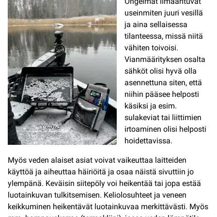
Ongelmat ilmaantuvat
useinmiten juuri vesillä
ja aina sellaisessa
tilanteessa, missä niitä
vähiten toivoisi.
Vianmäärityksen osalta
sähköt olisi hyvä olla
asennettuna siten, että
niihin pääsee helposti
käsiksi ja esim.
sulakeviat tai liittimien
irtoaminen olisi helposti
hoidettavissa.
Myös veden alaiset asiat voivat vaikeuttaa laitteiden
käyttöä ja aiheuttaa häiriöitä ja osaa näistä sivuttiin jo
ylempänä. Keväisin siitepöly voi heikentää tai jopa estää
luotainkuvan tulkitsemisen. Keliolosuhteet ja veneen
keikkuminen heikentävät luotainkuvaa merkittävästi. Myös