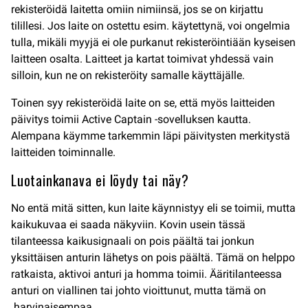
rekisteröidä laitetta omiin nimiinsä, jos se on kirjattu
tilillesi. Jos laite on ostettu esim. käytettynä, voi ongelmia
tulla, mikäli myyjä ei ole purkanut rekisteröintiään kyseisen
laitteen osalta. Laitteet ja kartat toimivat yhdessä vain
silloin, kun ne on rekisteröity samalle käyttäjälle.
Toinen syy rekisteröidä laite on se, että myös laitteiden
päivitys toimii Active Captain -sovelluksen kautta.
Alempana käymme tarkemmin läpi päivitysten merkitystä
laitteiden toiminnalle.
Luotainkanava ei löydy tai näy?
No entä mitä sitten, kun laite käynnistyy eli se toimii, mutta
kaikukuvaa ei saada näkyviin. Kovin usein tässä
tilanteessa kaikusignaali on pois päältä tai jonkun
yksittäisen anturin lähetys on pois päältä. Tämä on helppo
ratkaista, aktivoi anturi ja homma toimii. Ääritilanteessa
anturi on viallinen tai johto vioittunut, mutta tämä on
harvinaisempaa.