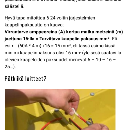
säästellä.
Hyvä tapa mitoittaa 6-24 voltin järjestelmien
kaapelinpaksuutta on kaava:
Virrantarve amppeereina (A) kertaa matka metreinä (m)
jaettuna 16:lla = Tarvittava kaapelin paksuus mm
²
.
Eli
esim. (60A * 4 m) /16 = 15 mm
, eli tässä esimerkissä
2
minimi kaapelinpaksuus olisi 16 mm
(yleisesti saatavilla
2
olevien kaapeleiden paksuudet menevät 6 – 10 – 16 –
25…).
Pätkiikö laitteet?