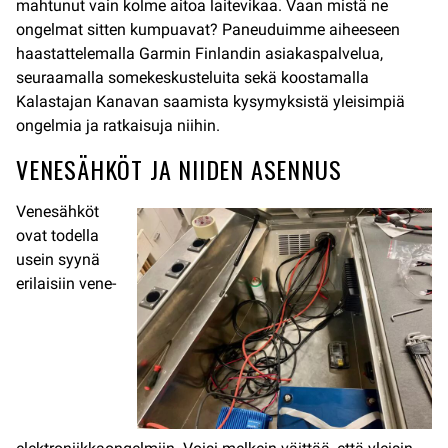
mahtunut vain kolme aitoa laitevikaa. Vaan mistä ne
ongelmat sitten kumpuavat? Paneuduimme aiheeseen
haastattelemalla Garmin Finlandin asiakaspalvelua,
seuraamalla somekeskusteluita sekä koostamalla
Kalastajan Kanavan saamista kysymyksistä yleisimpiä
ongelmia ja ratkaisuja niihin.
VENESÄHKÖT JA NIIDEN ASENNUS
Venesähköt
ovat todella
usein syynä
erilaisiin vene-