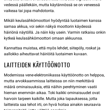
vedessä päällekäin, mutta käytännössä se on veneessä
vaikeaa tai jopa mahdotonta.
Mikäli keulasähkömoottori hyödyntää luotaimen kanssa
samaa akkua, voi sekin näkyä moottorin käydessä
häiriönä näytöllä. Ja näin käy usein. Varmin ratkaisu onkin
kytkeä keulasähkömoottori omaan akkuunsa.
Kannattaa muistaa, että myös lehdet, siitepöly, roskat ja
aallokko aiheuttavat häiriöitä luotaimen kuvaan.
LAITTEIDEN KÄYTTÖÖNOTTO
Modernissa vene-elektroniikassa käyttöönotto on helppoa,
mutta arvokkaammissa laitteissa on niin merkittävä
määrä ominaisuuksia, että näihin perehtyminen vaatii
hieman enemmän aikaa. Toki kaikki ominaisuudet ovat
harvoin tarpeen kaikille. Mutta joka tapauksessa, jotta
laitteista saa tehot irti, on hyvä hoitaa ainakin seuraavia