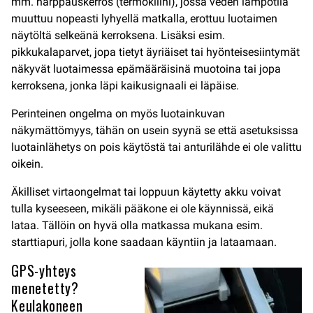
mm. harppauskerros (termokliini), jossa veden lämpötila
muuttuu nopeasti lyhyellä matkalla, erottuu luotaimen
näytöltä selkeänä kerroksena. Lisäksi esim.
pikkukalaparvet, jopa tietyt äyriäiset tai hyönteisesiintymät
näkyvät luotaimessa epämääräisinä muotoina tai jopa
kerroksena, jonka läpi kaikusignaali ei läpäise.
Perinteinen ongelma on myös luotainkuvan
näkymättömyys, tähän on usein syynä se että asetuksissa
luotainlähetys on pois käytöstä tai anturilähde ei ole valittu
oikein.
Äkilliset virtaongelmat tai loppuun käytetty akku voivat
tulla kyseeseen, mikäli pääkone ei ole käynnissä, eikä
lataa. Tällöin on hyvä olla matkassa mukana esim.
starttiapuri, jolla kone saadaan käyntiin ja lataamaan.
GPS-yhteys
menetetty?
Keulakoneen