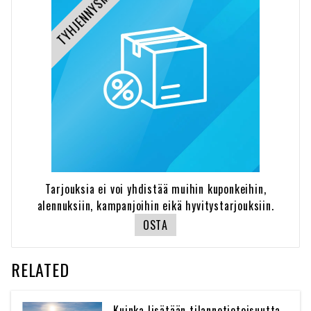
TYHJENNYSMYYNTI
Tarjouksia ei voi yhdistää muihin kuponkeihin,
alennuksiin, kampanjoihin eikä hyvitystarjouksiin.
OSTA
RELATED
Kuinka lisätään tilannetietoisuutta