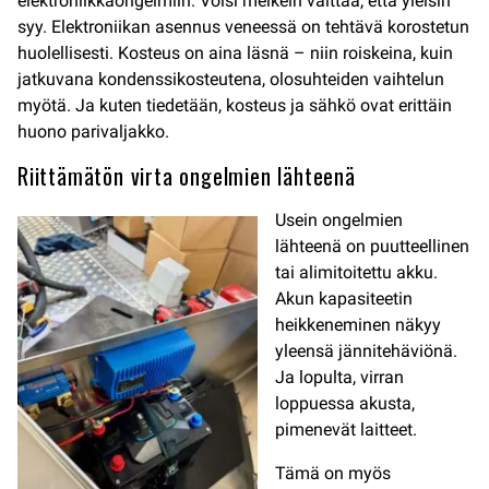
elektroniikkaongelmiin. Voisi melkein väittää, että yleisin
syy. Elektroniikan asennus veneessä on tehtävä korostetun
huolellisesti. Kosteus on aina läsnä – niin roiskeina, kuin
jatkuvana kondenssikosteutena, olosuhteiden vaihtelun
myötä. Ja kuten tiedetään, kosteus ja sähkö ovat erittäin
huono parivaljakko.
Riittämätön virta ongelmien lähteenä
Usein ongelmien
lähteenä on puutteellinen
tai alimitoitettu akku.
Akun kapasiteetin
heikkeneminen näkyy
yleensä jännitehäviönä.
Ja lopulta, virran
loppuessa akusta,
pimenevät laitteet.
Tämä on myös