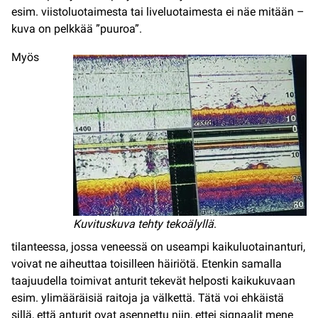
esim. viistoluotaimesta tai liveluotaimesta ei näe mitään –
kuva on pelkkää ”puuroa”.
Myös
Kuvituskuva tehty tekoälyllä
.
tilanteessa, jossa veneessä on useampi kaikuluotainanturi,
voivat ne aiheuttaa toisilleen häiriötä. Etenkin samalla
taajuudella toimivat anturit tekevät helposti kaikukuvaan
esim. ylimääräisiä raitoja ja välkettä. Tätä voi ehkäistä
sillä, että anturit ovat asennettu niin, ettei signaalit mene