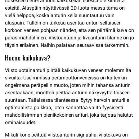
toisekseen ettei anturin kaikukeilan edessä ole kiinteitä
esteitä. Alaspäin näyttävässä 2D-luotaimessa tämä on
vielä helppoa, koska anturin keila suuntautuu vain
alaspäin. Tällöin on tärkeää asentaa anturi sellaiseen
korkoon veneen pohjaan nähden, että sen piirtämä kuva on
paras mahdollinen. Viistoanturin ja liveanturin tilanne on jo
täysin erilainen. Näihin palataan seuraavissa tarkemmin.
Huono kaikukuva?
Viistoluotainanturi piirtää kaikukuvan veneen molemmilta
sivuilta. Useimmissa perämoottoriveneissä on kuitenkin
ongelmana peräpeilin muoto, joten mihin tahansa anturin
asentaakaan, moottori peittää anturin näkyvyyttä toiseen
suuntaan. Tällaisessa tilanteessa löytyy harvoin anturille
optimaalista paikkaa, joten kannattaa valita fyysisesti
mahdollisimman pienikokoinen anturi, joka tarjoaa halutut
ominaisuudet.
Mikäli kone peittää viistoanturin signaalia, viistokuva on