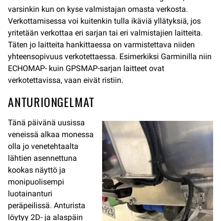
varsinkin kun on kyse valmistajan omasta verkosta.
Verkottamisessa voi kuitenkin tulla ikäviä yllätyksiä, jos
yritetään verkottaa eri sarjan tai eri valmistajien laitteita.
Täten jo laitteita hankittaessa on varmistettava niiden
yhteensopivuus verkotettaessa. Esimerkiksi Garminilla niin
ECHOMAP- kuin GPSMAP-sarjan laitteet ovat
verkotettavissa, vaan eivät ristiin.
ANTURIONGELMAT
Tänä päivänä uusissa
veneissä alkaa monessa
olla jo venetehtaalta
lähtien asennettuna
kookas näyttö ja
monipuolisempi
luotainanturi
peräpeilissä. Anturista
löytyy 2D- ja alaspäin