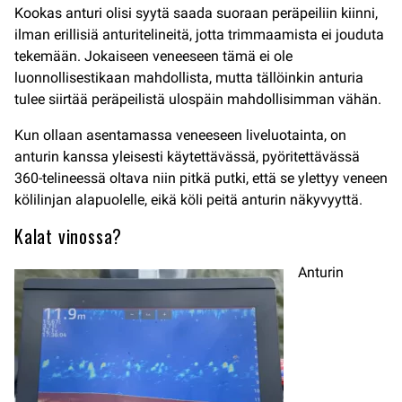
Kookas anturi olisi syytä saada suoraan peräpeiliin kiinni,
ilman erillisiä anturitelineitä, jotta trimmaamista ei jouduta
tekemään. Jokaiseen veneeseen tämä ei ole
luonnollisestikaan mahdollista, mutta tällöinkin anturia
tulee siirtää peräpeilistä ulospäin mahdollisimman vähän.
Kun ollaan asentamassa veneeseen liveluotainta, on
anturin kanssa yleisesti käytettävässä, pyöritettävässä
360-telineessä oltava niin pitkä putki, että se ylettyy veneen
kölilinjan alapuolelle, eikä köli peitä anturin näkyvyyttä.
Kalat vinossa?
Anturin