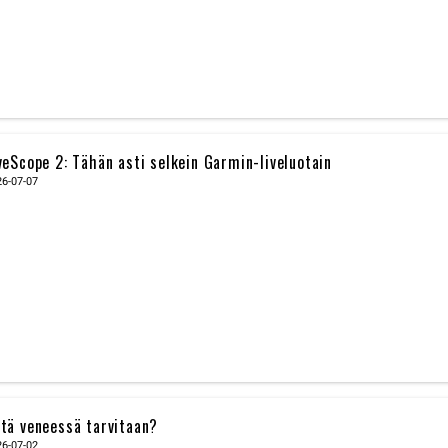
veScope 2: Tähän asti selkein Garmin-liveluotain
26-07-07
tä veneessä tarvitaan?
26-07-02