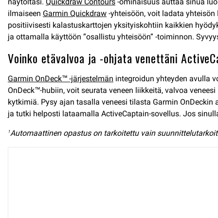
näytöltäsi.
Quickdraw Contours
-ominaisuus auttaa sinua luom
ilmaiseen
Garmin Quickdraw
-yhteisöön, voit ladata yhteisön
positiivisesti kalastuskarttojen yksityiskohtiin kaikkien hyö
ja ottamalla käyttöön ”osallistu yhteisöön” -toiminnon. Syvyy
Voinko etävalvoa ja -ohjata venettäni ActiveC
Garmin OnDeck™ -järjestelmän
integroidun yhteyden avulla vo
OnDeck™-hubiin, voit seurata veneen liikkeitä, valvoa veneesi
kytkimiä. Pysy ajan tasalla veneesi tilasta Garmin OnDeckin a
ja tutki helposti lataamalla ActiveCaptain-sovellus. Jos sinull
Automaattinen opastus on tarkoitettu vain suunnittelutarkoitu
1