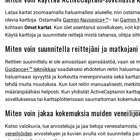
Lataa kartat zoomaamalla haluamallesi alueelle, niin ostamasi 
olevia karttoja. Ostamalla
Garmin Navionics+™
– tai
Garmin N
kohtaan
Omat kartat
. Kun olet asentanut sovelluksen, voit kä
Käytä karttoja ja suunnittele reittejä mistä tahansa, olitpa sitt
Miten voin suunnitella reittejäni ja matkojan
Reittien suunnittelu ei ole ainoastaan ​​ajansäästöä, vaan se 
Guidance+™ tekniikkaa
saadaksesi ehdotetun reitin haluamaasi
1
haluamaasi syvyyttä ja korkeutta merenpinnasta sekä karttatie
tehdä muita muutoksia. Kun luot reitin manuaalisesti, merkitse 
määränpäähäsi helposti. Kun yhdistät ActiveCaptainin karttaplo
sovelluksessa tai karttaplotterissasi saumattoman kokemuks
Miten voin jakaa kokemuksia muiden veneilijö
Katso valokuvia, lue arvosteluja ja jaa tietoja venesatamista, v
veneilijöiden
arvostelujen ja kuvien avulla voit suunnitella pa