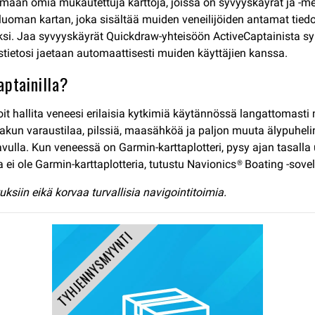
aan omia mukautettuja karttoja, joissa on syvyyskäyrät ja -me
 luoman kartan, joka sisältää muiden veneilijöiden antamat tiedot
dyksi. Jaa syvyyskäyrät Quickdraw-yhteisöön ActiveCaptainista s
stietosi jaetaan automaattisesti muiden käyttäjien kanssa.
aptainilla?
it hallita veneesi erilaisia ​​kytkimiä käytännössä langattomasti
 akun varaustilaa, pilssiä, maasähköä ja paljon muuta älypuhelin
vulla. Kun veneessä on Garmin-karttaplotteri, pysy ajan tasalla
a ei ole Garmin-karttaplotteria, tutustu Navionics® Boating -sove
ksiin eikä korvaa turvallisia navigointitoimia.
TYHJENNYSMYYNTI