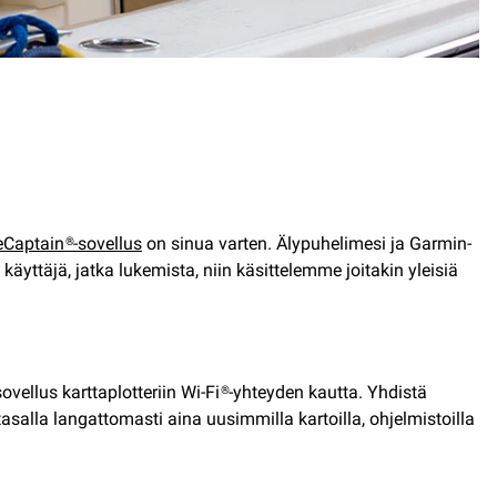
eCaptain®-sovellus
on sinua varten. Älypuhelimesi ja Garmin-
äyttäjä, jatka lukemista, niin käsittelemme joitakin yleisiä
sovellus karttaplotteriin Wi-Fi®-yhteyden kautta. Yhdistä
asalla langattomasti aina uusimmilla kartoilla, ohjelmistoilla