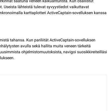
rkinnät saatuna veneen kaikuanturista. Kun osallistut
. Useista lähteistä tulevat syvyystiedot vaikuttavat
ynkronoimalla karttaplotteri ActiveCaptain-sovelluksen kanssa
 mistä tahansa. Kun pariliität ActiveCaptain-sovelluksen
hälytysten avulla sekä hallita muita veneen tärkeitä
 uusimmista ohjelmistomuutoksista, navigoi suosikkireiteilläsi
llukseen.