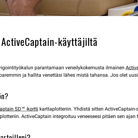
 ActiveCaptain-käyttäjiltä
navigointityökalun parantamaan veneilykokemusta ilmainen
Activ
aremmin ja hallita venettäsi lähes mistä tahansa. Jos olet uusi k
ön?
aptain SD™ -kortti
karttaplotteriin. Yhdistä sitten ActiveCaptain-
lotteriin. ActiveCaptain integroituu veneeseesi pitäen sen ajan t
artoilleni?