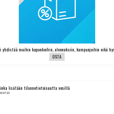
oi yhdistää muihin kuponkeihin, alennuksiin, kampanjoihin eikä hyv
OSTA
inka lisätään tilannetietoisuutta vesillä
26-07-22