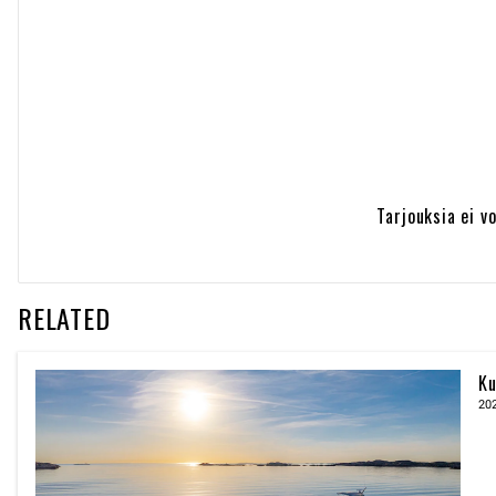
Tarjouksia ei v
RELATED
Ku
20