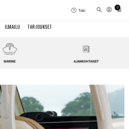
0
Total
Tuki
items
in
ILMAILU
TARJOUKSET
cart:
0
MARINE
AJANKOHTAISET