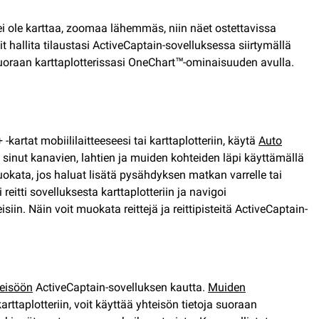
 ei ole karttaa, zoomaa lähemmäs, niin näet ostettavissa
t hallita tilaustasi ActiveCaptain-sovelluksessa siirtymällä
a suoraan karttaplotterissasi OneChart™-ominaisuuden avulla.
artat mobiililaitteeseesi tai karttaplotteriin, käytä
Auto
a sinut kanavien, lahtien ja muiden kohteiden läpi käyttämällä
uokata, jos haluat lisätä pysähdyksen matkan varrelle tai
eitti sovelluksesta karttaplotteriin ja navigoi
in. Näin voit muokata reittejä ja reittipisteitä ActiveCaptain-
teisöön
ActiveCaptain-sovelluksen kautta.
Muiden
rttaplotteriin, voit käyttää yhteisön tietoja suoraan