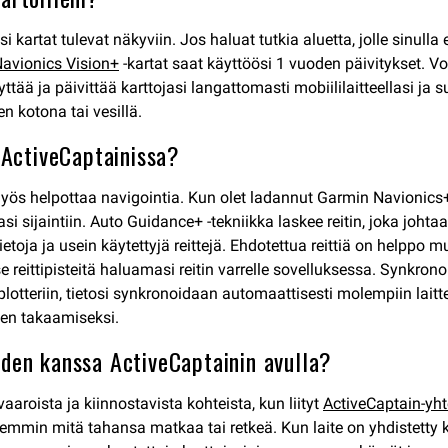
kartat tulevat näkyviin. Jos haluat tutkia aluetta, jolle sinulla
avionics Vision+
-kartat saat käyttöösi 1 vuoden päivitykset. Voi
yttää ja päivittää karttojasi langattomasti mobiililaitteellasi j
en kotona tai vesillä.
i ActiveCaptainissa?
myös helpottaa navigointia. Kun olet ladannut Garmin Navionics+ -k
 sijaintiin. Auto Guidance+ -tekniikka laskee reitin, joka johta
toja ja usein käytettyjä reittejä. Ehdotettua reittiä on helppo m
reittipisteitä haluamasi reitin varrelle sovelluksessa. Synkronoi r
tteriin, tietosi synkronoidaan automaattisesti molempiin laitteisi
en takaamiseksi.
iden kanssa ActiveCaptainin avulla?
aaroista ja kiinnostavista kohteista, kun liityt
ActiveCaptain-yh
remmin mitä tahansa matkaa tai retkeä. Kun laite on yhdistetty ka