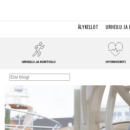
ÄLYKELLOT
URHEILU JA
URHEILU JA KUNTOILU
HYVINVOINTI