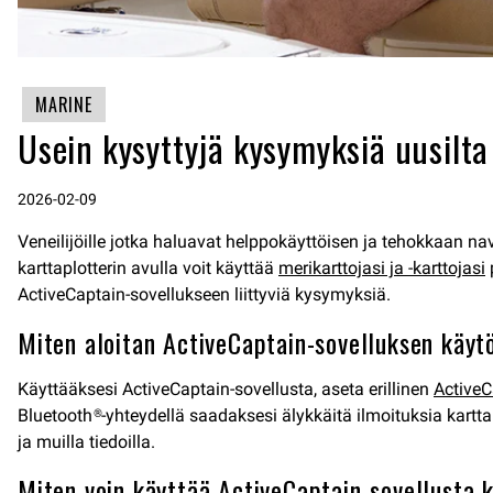
MARINE
Usein kysyttyjä kysymyksiä uusilta
2026-02-09
Veneilijöille jotka haluavat helppokäyttöisen ja tehokkaan 
karttaplotterin avulla voit käyttää
merikarttojasi ja -karttojasi
p
ActiveCaptain-sovellukseen liittyviä kysymyksiä.
Miten aloitan ActiveCaptain-sovelluksen käyt
Käyttääksesi ActiveCaptain-sovellusta, aseta erillinen
ActiveC
Bluetooth®-yhteydellä saadaksesi älykkäitä ilmoituksia karttap
ja muilla tiedoilla.
Miten voin käyttää ActiveCaptain-sovellusta k