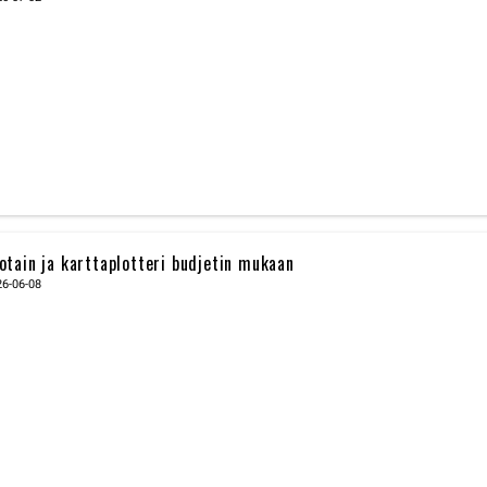
otain ja karttaplotteri budjetin mukaan
26-06-08