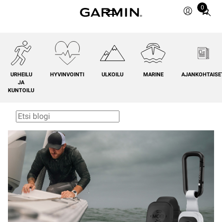
0
Total
items
in
cart:
0
URHEILU
HYVINVOINTI
ULKOILU
MARINE
AJANKOHTAISE
JA
KUNTOILU