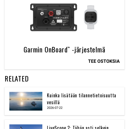
Garmin OnBoard™ -järjestelmä
TEE OSTOKSIA
RELATED
Kuinka lisätään tilannetietoisuutta
vesillä
2026-07-22
LiveScope 2: Tähän asti selkein