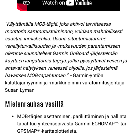
“Käyttämällä MOB-tägiä, joka aktivoi tarvittaessa
moottorin sammutustoiminnon, voidaan mahdollisesti
säästää ihmishenkiä. Osana sitoutumistamme
veneilyturvallisuuden ja -mukavuuden parantamiseen
olemme suunnitelleet Garmin OnBoard -järjestelmän
käyttäen langattomia tägejä, jotka pysäyttävät veneen ja
antavat hälytyksen veneessä olijoille, jos järjestelmä
havaitsee MOB-tapahtuman.”
–Garmin-yhtiön
kuluttajamyynnin ja -markkinoinnin varatoimitusjohtaja
Susan Lyman
Mielenrauhaa vesillä
MOB-tägien asettaminen, pariliittäminen ja hallinta
tapahtuu yhteensopivasta Garmin ECHOMAP™- tai
GPSMAP® -karttaplotterista.