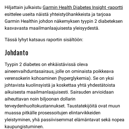
Hiljattain julkaistu
Garmin Health Diabetes Insight -raportti
esittelee useita näistä yhteistyöhankkeista ja tarjoaa
Garmin Healthin johdon näkemyksen tyypin 2 diabeteksen
kasvavasta maailmanlaajuisesta yleisyydestä.
Tässä lyhyt katsaus raportin sisältöön:
Johdanto
Tyypin 2 diabetes on ehkäistävissä oleva
aineenvaihduntasairaus, jolle on ominaista poikkeava
verensokerin kohoaminen (hyperglykemia). Se on yksi
johtavista kuolinsyistä ja koskettaa yhtä yhdestätoista
aikuisesta maailmanlaajuisesti. Sairauden arvioidaan
aiheuttavan noin biljoonan dollarin
terveydenhuoltokustannukset. Taustatekijöitä ovat muun
muassa pitkälle prosessoitujen elintarvikkeiden
yleistyminen, yhä passiivisemmat elämäntavat sekä nopea
kaupungistuminen.