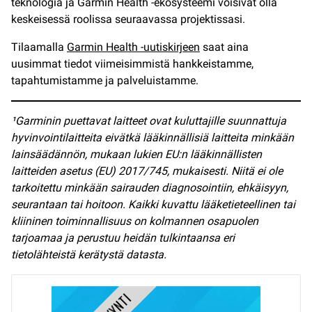
teknologia ja Garmin Health -ekosysteemi voisivat olla
keskeisessä roolissa seuraavassa projektissasi.
Tilaamalla
Garmin Health -uutiskirjeen
saat aina
uusimmat tiedot viimeisimmistä hankkeistamme,
tapahtumistamme ja palveluistamme.
¹Garminin puettavat laitteet ovat kuluttajille suunnattuja
hyvinvointilaitteita eivätkä lääkinnällisiä laitteita minkään
lainsäädännön, mukaan lukien EU:n lääkinnällisten
laitteiden asetus (EU) 2017/745, mukaisesti. Niitä ei ole
tarkoitettu minkään sairauden diagnosointiin, ehkäisyyn,
seurantaan tai hoitoon. Kaikki kuvattu lääketieteellinen tai
kliininen toiminnallisuus on kolmannen osapuolen
tarjoamaa ja perustuu heidän tulkintaansa eri
tietolähteistä kerätystä datasta.