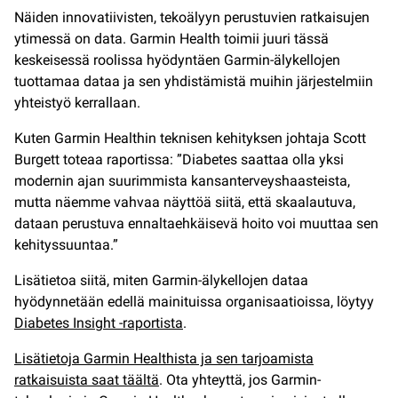
Näiden innovatiivisten, tekoälyyn perustuvien ratkaisujen
ytimessä on data. Garmin Health toimii juuri tässä
keskeisessä roolissa hyödyntäen Garmin-älykellojen
tuottamaa dataa ja sen yhdistämistä muihin järjestelmiin
yhteistyö kerrallaan.
Kuten Garmin Healthin teknisen kehityksen johtaja Scott
Burgett toteaa raportissa: ”Diabetes saattaa olla yksi
modernin ajan suurimmista kansanterveyshaasteista,
mutta näemme vahvaa näyttöä siitä, että skaalautuva,
dataan perustuva ennaltaehkäisevä hoito voi muuttaa sen
kehityssuuntaa.”
Lisätietoa siitä, miten Garmin-älykellojen dataa
hyödynnetään edellä mainituissa organisaatioissa, löytyy
Diabetes Insight -raportista
.
Lisätietoja Garmin Healthista ja sen tarjoamista
ratkaisuista saat täältä
. Ota yhteyttä, jos Garmin-