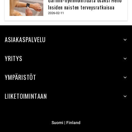
Garmin-hyvinvointidata osaksi Hello
Insiden naisten terveysratkaisua
2026-02-11
ASIAKASPALVELU
YRITYS
YMPÄRISTÖT
LIIKETOIMINTAAN
Suomi | Finland