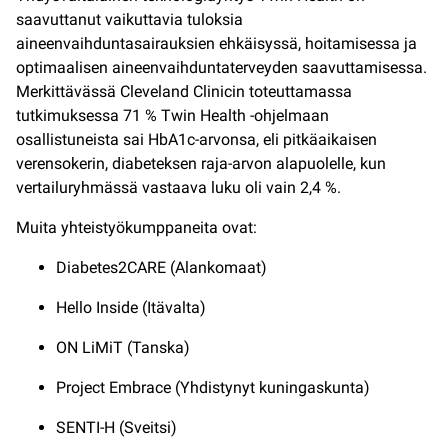
saavuttanut vaikuttavia tuloksia
aineenvaihduntasairauksien ehkäisyssä, hoitamisessa ja
optimaalisen aineenvaihduntaterveyden saavuttamisessa.
Merkittävässä Cleveland Clinicin toteuttamassa
tutkimuksessa 71 % Twin Health -ohjelmaan
osallistuneista sai HbA1c-arvonsa, eli pitkäaikaisen
verensokerin, diabeteksen raja-arvon alapuolelle, kun
vertailuryhmässä vastaava luku oli vain 2,4 %.
Muita yhteistyökumppaneita ovat:
Diabetes2CARE (Alankomaat)
Hello Inside (Itävalta)
ON LiMiT (Tanska)
Project Embrace (Yhdistynyt kuningaskunta)
SENTI-H (Sveitsi)