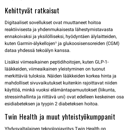
Kehittyvät ratkaisut
Digitaaliset sovellukset ovat muuttaneet hoitoa
reaktiivisesta ja yhdenmukaisesta lähestymistavasta
ennakoivaksi ja yksilölliseksi, hyödyntäen älylaitteiden,
kuten Garmin-älykellojen¹ ja glukoosisensoreiden (CGM)
dataa yhdessä tekoälyn kanssa.
Lisäksi viimeaikainen peptidihoitojen, kuten GLP-1-
lääkkeiden, viimeaikainen yleistyminen on tuonut
merkittäviä tuloksia. Näiden lääkkeiden korkea hinta ja
mahdolliset sivuvaikutukset kuitenkin rajoittavat niiden
käyttöä, minkä vuoksi elämäntapamuutokset (liikunta,
stressinhallinta ja riittävä uni) ovat edelleen keskeinen osa
esidiabeteksen ja tyypin 2 diabeteksen hoitoa.
Twin Health ja muut yhteistyökumppanit
Yhdysvaltalainen teknologiayritys Twin Health on