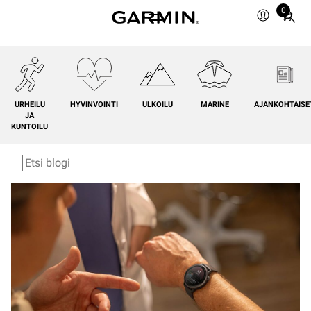
0
Total
items
in
cart:
0
URHEILU
HYVINVOINTI
ULKOILU
MARINE
AJANKOHTAISE
JA
KUNTOILU