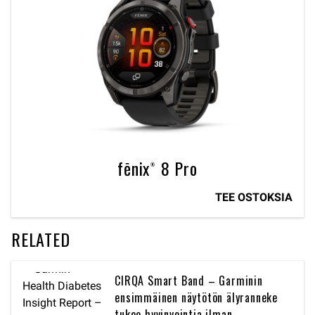
fēnix® 8 Pro
TEE OSTOKSIA
RELATED
CIRQA Smart Band – Garminin
ensimmäinen näytötön älyranneke
tukee hyvinvointia ilman