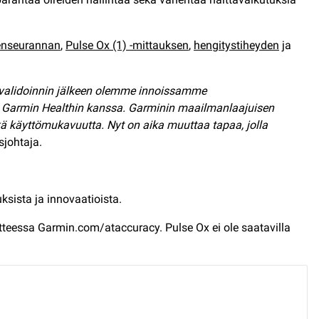
enseurannan
,
Pulse Ox (1) -mittauksen
,
hengitystiheyden
ja
n validoinnin jälkeen olemme innoissamme
 Garmin Healthin kanssa. Garminin maailmanlaajuisen
ä käyttömukavuutta. Nyt on aika muuttaa tapaa, jolla
usjohtaja.
ksista ja innovaatioista.
soitteessa Garmin.com/ataccuracy. Pulse Ox ei ole saatavilla