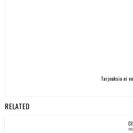
Tarjouksia ei v
RELATED
CI
20