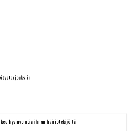
itystarjouksiin.
e hyvinvointia ilman häiriötekijöitä