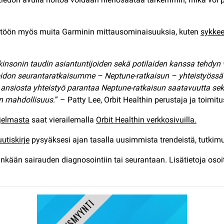
yttöön myös muita Garminin mittausominaisuuksia, kuten
sykke
rkinsonin taudin asiantuntijoiden sekä potilaiden kanssa tehdy
oidon seurantaratkaisumme – Neptune-ratkaisun – yhteistyössä
 ansiosta yhteistyö parantaa Neptune-ratkaisun saatavuutta sek
en mahdollisuus.
” – Patty Lee, Orbit Healthin perustaja ja toimit
jelmasta
saat vierailemalla
Orbit Healthin verkkosivuilla.
utiskirje
pysyäksesi ajan tasalla uusimmista trendeistä, tutkimu
tu minkään sairauden diagnosointiin tai seurantaan. Lisätietoja o