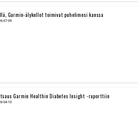
llä, Garmin-älykellot toimivat puhelimesi kanssa
26-07-09
tsaus Garmin Healthin Diabetes Insight -raporttiin
26-04-10