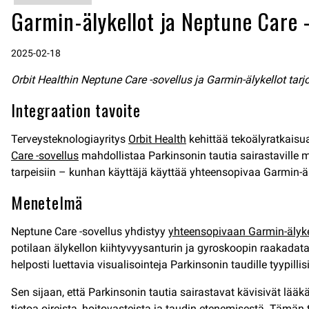
Garmin-älykellot ja Neptune Care -
2025-02-18
Orbit Healthin Neptune Care -sovellus ja Garmin-älykellot tar
Integraation tavoite
Terveysteknologiayritys
Orbit Health
kehittää tekoälyratkaisua
Care -sovellus
mahdollistaa Parkinsonin tautia sairastaville 
tarpeisiin – kunhan käyttäjä käyttää yhteensopivaa Garmin-ä
Menetelmä
Neptune Care -sovellus yhdistyy
yhteensopivaan Garmin-älyk
potilaan älykellon kiihtyvyysanturin ja gyroskoopin raakadat
helposti luettavia visualisointeja Parkinsonin taudille tyypill
Sen sijaan, että Parkinsonin tautia sairastavat kävisivät lä
tietoa oireista, hoitovasteista ja taudin etenemisestä. Tämä