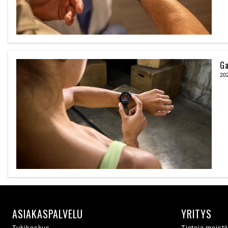
Ga
20
ASIAKASPALVELU
YRITYS
Tukikeskus
Tietoja meist