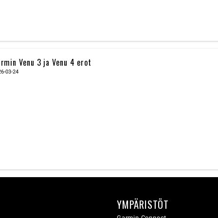
rmin Venu 3 ja Venu 4 erot
26-03-24
YMPÄRISTÖT
ä
Garmin Connect