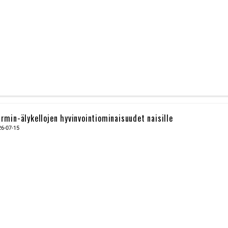
rmin-älykellojen hyvinvointiominaisuudet naisille
26-07-15