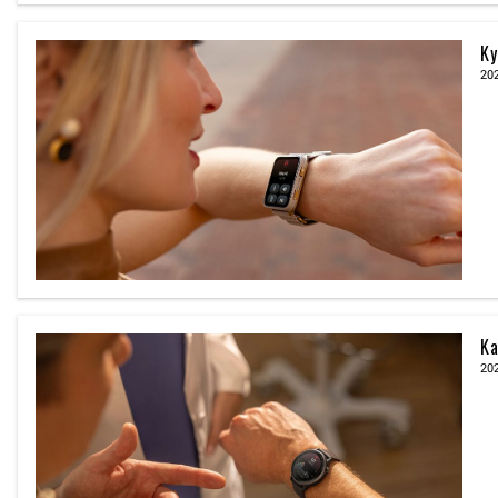
Ky
20
Ka
20