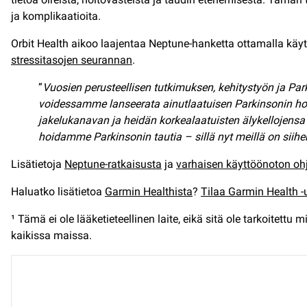
ja komplikaatioita.
Orbit Health aikoo laajentaa Neptune-hanketta ottamalla kä
stressitasojen seurannan
.
”
Vuosien perusteellisen tutkimuksen, kehitystyön ja Pa
voidessamme lanseerata ainutlaatuisen Parkinsonin h
jakelukanavan ja heidän korkealaatuisten älykellojensa
hoidamme Parkinsonin tautia – sillä nyt meillä on siih
Lisätietoja
Neptune-ratkaisusta
ja
varhaisen käyttöönoton oh
Haluatko lisätietoa
Garmin Healthista
?
Tilaa Garmin Health -u
¹ Tämä ei ole lääketieteellinen laite, eikä sitä ole tarkoitet
kaikissa maissa.