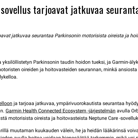
sovellus tarjoavat jatkuvaa seuranta
joavat jatkuvaa seurantaa Parkinsonin motorisista oireista ja hoi
 yksilöllistetyn Parkinsonin taudin hoidon tueksi, ja Garmin-äly
motoristen oireiden ja hoitovasteiden seurannan, minkä ansiost
lykelloa.
elloon
ja tarjoaa jatkuvaa, ympärivuorokautista seurantaa hyödy
an.
Garmin Health Connected Ecosystem -järjestelmän
avulla Orbi
isistä motorisista oireista ja hoitovasteista Neptune Care -sovell
äkärillä muutaman kuukauden välein, he ja heidän lääkärinsä voi
n tiedon avulla hoitoa voidaan hienosäätää tarkemmin, mikä voi 