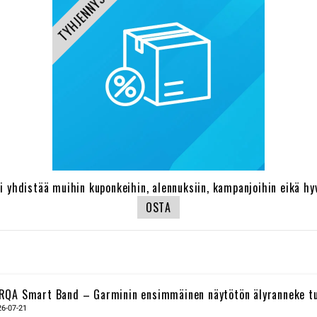
TYHJENNYSMYYNTI
oi yhdistää muihin kuponkeihin, alennuksiin, kampanjoihin eikä hyv
OSTA
RQA Smart Band – Garminin ensimmäinen näytötön älyranneke tuke
26-07-21