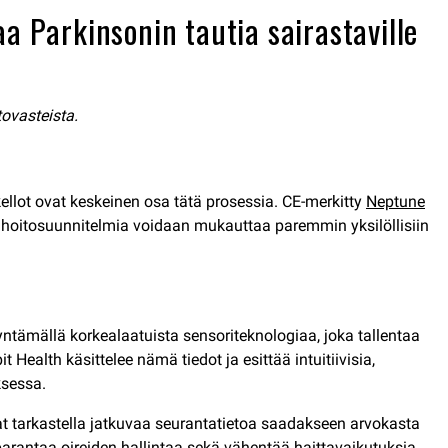
a Parkinsonin tautia sairastaville
tovasteista.
kellot ovat keskeinen osa tätä prosessia. CE-merkitty
Neptune
a hoitosuunnitelmia voidaan mukauttaa paremmin yksilöllisiin
ntämällä korkealaatuista sensoriteknologiaa, joka tallentaa
t Health käsittelee nämä tiedot ja esittää intuitiivisia,
uksessa.
vat tarkastella jatkuvaa seurantatietoa saadakseen arvokasta
parantaa oireiden hallintaa sekä vähentää haittavaikutuksia