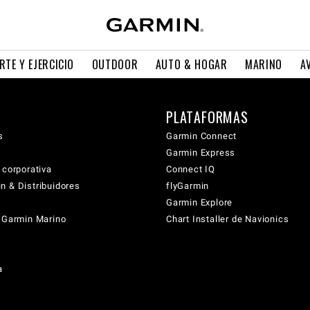
RTE Y EJERCICIO
OUTDOOR
AUTO & HOGAR
MARINO
A
PLATAFORMAS
s
Garmin Connect
Garmin Express
 corporativa
Connect IQ
n & Distribuidores
flyGarmin
Garmin Explore
s Garmin Marino
Chart Installer de Navionics
a