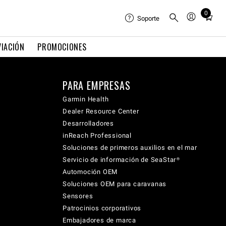
0
Total
Soporte
items
in
VIACIÓN
PROMOCIONES
cart:
0
PARA EMPRESAS
Garmin Health
Dealer Resource Center
Desarrolladores
inReach Professional
Soluciones de primeros auxilios en el mar
Servicio de información de SeaStar®
Automoción OEM
Soluciones OEM para caravanas
Sensores
Patrocinios corporativos
Embajadores de marca