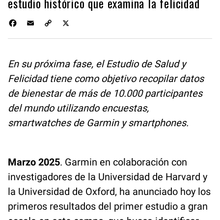
estudio histórico que examina la felicidad
F
E
C
X
a
m
o
c
a
p
e
i
y
b
l
L
En su próxima fase, el Estudio de Salud y
o
i
Felicidad tiene como objetivo recopilar datos
o
n
k
k
de bienestar de más de 10.000 participantes
del mundo utilizando encuestas,
smartwatches de Garmin y smartphones.
Marzo 2025
. Garmin en colaboración con
investigadores de la Universidad de Harvard y
la Universidad de Oxford, ha anunciado hoy los
primeros resultados del primer estudio a gran