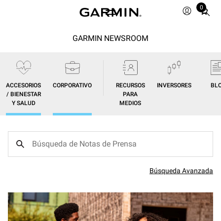
0
Total
items
in
GARMIN NEWSROOM
cart:
0
ACCESORIOS
CORPORATIVO
RECURSOS
INVERSORES
BL
/ BIENESTAR
PARA
Y SALUD
MEDIOS
Búsqueda Avanzada