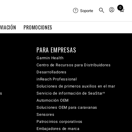
0
Total
Soporte
items
in
VIACIÓN
PROMOCIONES
cart:
0
PARA EMPRESAS
Garmin Health
Centro de Recursos para Distribuidores
Desarrolladores
inReach Professional
Soluciones de primeros auxilios en el mar
cs
Servicio de información de SeaStar®
Automoción OEM
Soluciones OEM para caravanas
Sensores
Patrocinios corporativos
Embajadores de marca