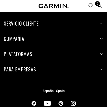
0
Total
items
in
cart:
SERVICIO CLIENTE
0
COMPAÑÍA
PLATAFORMAS
PARA EMPRESAS
España | Spain