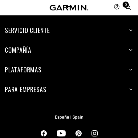
0
Total
items
in
cart:
SERVICIO CLIENTE
0
COMPAÑÍA
PLATAFORMAS
PARA EMPRESAS
España | Spain