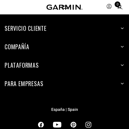
0
Total
items
in
cart:
SERVICIO CLIENTE
0
COMPAÑÍA
PLATAFORMAS
PARA EMPRESAS
España | Spain