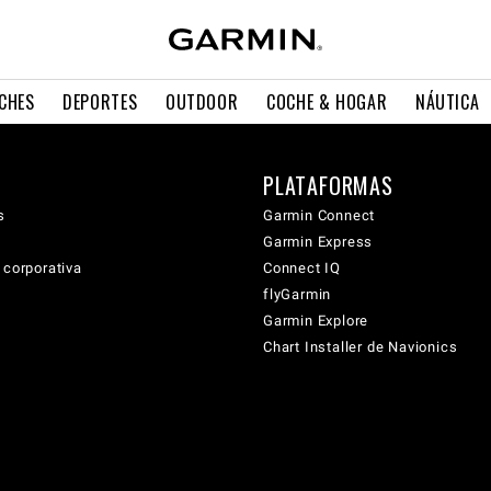
CHES
DEPORTES
OUTDOOR
COCHE & HOGAR
NÁUTICA
PLATAFORMAS
s
Garmin Connect
Garmin Express
 corporativa
Connect IQ
flyGarmin
Garmin Explore
Chart Installer de Navionics