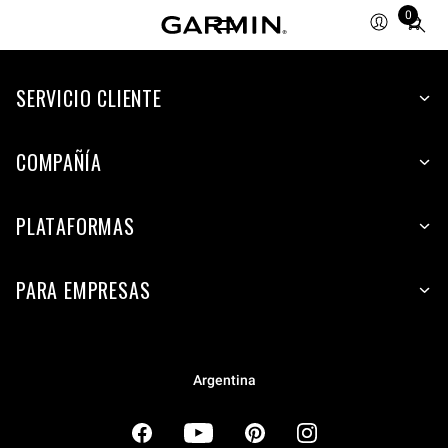
0
Total
items
in
cart:
SERVICIO CLIENTE
0
COMPAÑÍA
PLATAFORMAS
PARA EMPRESAS
Argentina