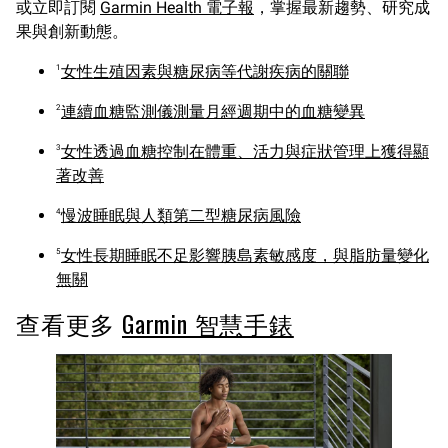
或立即訂閱
Garmin Health 電子報
，掌握最新趨勢、研究成
果與創新動態。
女性生殖因素與糖尿病等代謝疾病的關聯
1
連續血糖監測儀測量月經週期中的血糖變異
2
女性透過血糖控制在體重、活力與症狀管理上獲得顯
3
著改善
慢波睡眠與人類第二型糖尿病風險
4
女性長期睡眠不足影響胰島素敏感度，與脂肪量變化
5
無關
查看更多
Garmin 智慧手錶