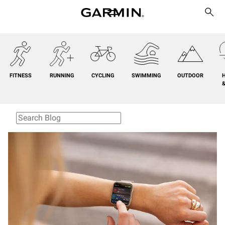
FITNESS
RUNNING
CYCLING
SWIMMING
OUTDOOR