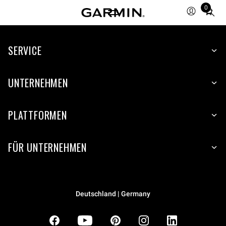
0
Total
items
in
SERVICE
cart:
0
UNTERNEHMEN
PLATTFORMEN
FÜR UNTERNEHMEN
Deutschland | Germany