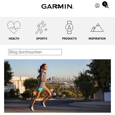
0
Total
items
in
cart:
0
HEALTH
SPORTS
PRODUCTS
INSPIRATION