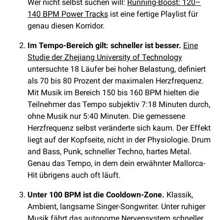
Wer nicht selbst suchen will:
Running-Boost: 120–
140 BPM Power Tracks
ist eine fertige Playlist für
genau diesen Korridor.
Im Tempo-Bereich gilt: schneller ist besser.
Eine
Studie der Zhejiang University of Technology
untersuchte 18 Läufer bei hoher Belastung, definiert
als 70 bis 80 Prozent der maximalen Herzfrequenz.
Mit Musik im Bereich 150 bis 160 BPM hielten die
Teilnehmer das Tempo subjektiv 7:18 Minuten durch,
ohne Musik nur 5:40 Minuten. Die gemessene
Herzfrequenz selbst veränderte sich kaum. Der Effekt
liegt auf der Kopfseite, nicht in der Physiologie. Drum
and Bass, Punk, schneller Techno, hartes Metal.
Genau das Tempo, in dem dein erwähnter Mallorca-
Hit übrigens auch oft läuft.
Unter 100 BPM ist die Cooldown-Zone.
Klassik,
Ambient, langsame Singer-Songwriter. Unter ruhiger
Musik fährt das autonome Nervensystem schneller